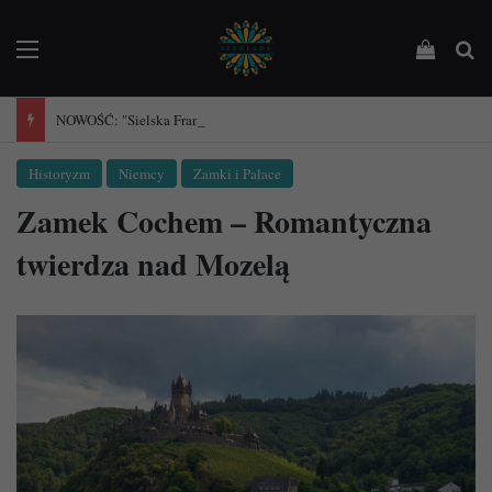
Menu
Podejrz
Sz
NOWOŚĆ: "Sielska Francja". Przewodnik po 101 wioseczkach Francji.
Historyzm
Niemcy
Zamki i Pałace
Zamek Cochem – Romantyczna
twierdza nad Mozelą