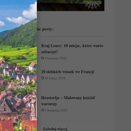
Przeczytaj ostatnie posty:
Kraj Loary: 10 miejsc, które warto
zobaczyć!
9 kwietnia 2026
10 sielskich wiosek we Francji
26 lutego 2026
Hrastovlje – Malowany kościół
warowny
6 listopada 2025
Załaduj więcej