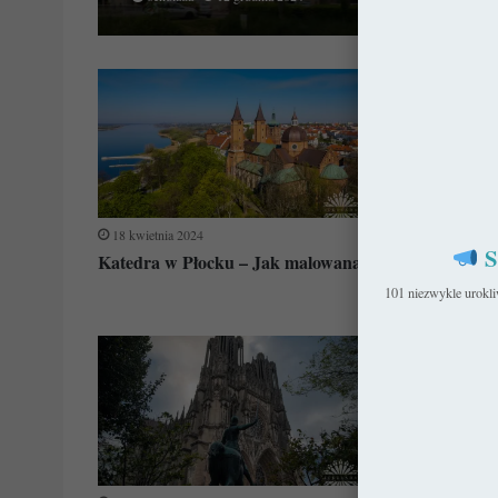
18 kwietnia 2024
21 września 20
S
Katedra w Płocku – Jak malowana
Pikardia i j
101 niezwykle urokl