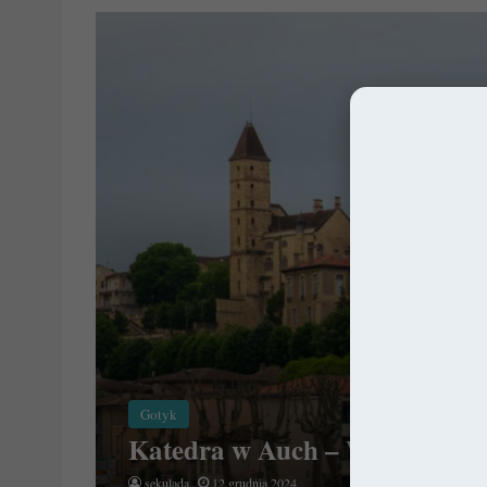
Gotyk
Katedra w Auch – Wierna tra
sekulada
12 grudnia 2024