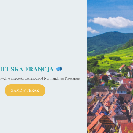
23
14 października 2021
IELSKA FRANCJA
ej „Wielka Siódemka”
10 najpiękniejszych budowli
gotyckich w Polsce
iwych wioseczek rozsianych od Normandii po Prowansję.
ZAMÓW TERAZ