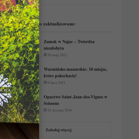
Podejrzyj ostatnio zaktualizowane:
Zamek w Najac – Twierdza
niezdobyta
20 maja 2021
Warmińsko-mazurskie: 10 miejsc,
które pokochacie!
8 lipca 2021
Opactwo Saint-Jean-des-Vignes w
Soissons
24 stycznia 2016
Załaduj więcej