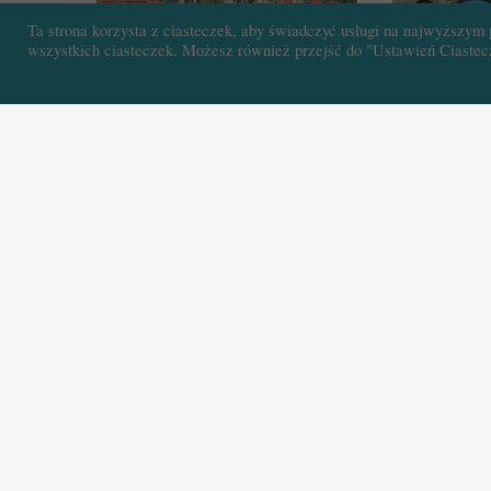
Ta strona korzysta z ciasteczek, aby świadczyć usługi na najwyższym 
wszystkich ciasteczek. Możesz również przejść do "Ustawień Ciastecz
6 maja 2021
25 kwietnia 202
10 katedr Niemiec w cieniu
Dawna katedr
kolońskiej archikatedry
Siedlisko he
11 marca 2021
18 lutego 2021
Katedra w Lozannie – Daleko od
Katedra w Se
kolebki
gotycka kate