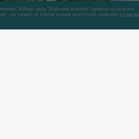
poziomie. Klikając opcję "Zaakceptuj wszystkie" zgadzasz się na użycie
ek", aby zgodzić się tylko na wybrane przez Ciebie ciasteczka.
Czytaj wię
1
8 kwietnia 2021
a w Beziers –
Katedra w Albi – Boża twierdza
retyków
przeciwko Katarom
28 stycznia 2021
ns – Pierwsza
Dawna katedra w Carcassonne –
dra Francji
Synteza niemal idealna