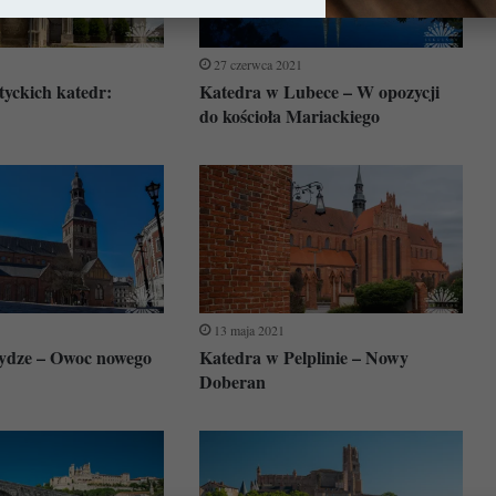
27 czerwca 2021
tyckich katedr:
Katedra w Lubece – W opozycji
do kościoła Mariackiego
13 maja 2021
ydze – Owoc nowego
Katedra w Pelplinie – Nowy
Doberan