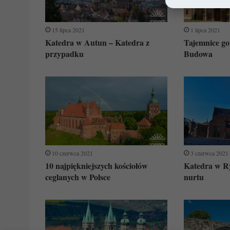
15 lipca 2021
1 lipca 2021
Katedra w Autun – Katedra z
Tajemnice go
przypadku
Budowa
10 czerwca 2021
3 czerwca 2021
10 najpiękniejszych kościołów
Katedra w R
ceglanych w Polsce
nurtu