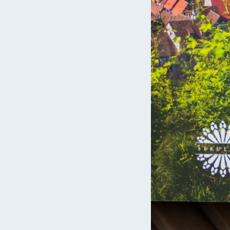
21
16 września 2021
oyes – Zalana
Katedra w Poitiers – Surowe
piękno
1
12 sierpnia 2021
ecznych katedr we
Katedra w Clermont-Ferrand –
ych mogliście nie
Pośród wulkanów