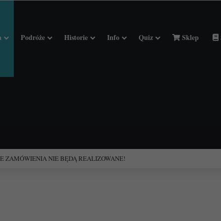
a
Podróże
Historie
Info
Quiz
Sklep
ciołach Francji.