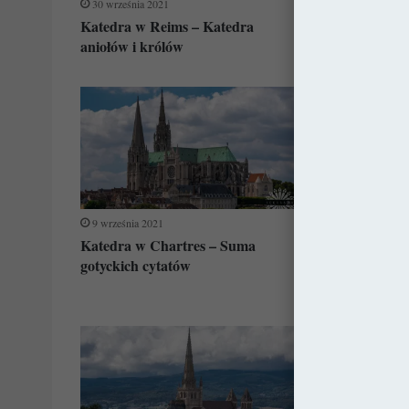
30 września 2021
23 września 20
Katedra w Reims – Katedra
Katedra w Tr
aniołów i królów
światłem
9 września 2021
2 września 202
Katedra w Chartres – Suma
10 średniowi
gotyckich cytatów
Francji, któr
znać!