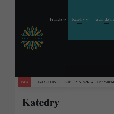
Francja
Katedry
Architektur
"Święta Francja". Przewodnik po 101 średniowiecznych koś
INFO
Katedry