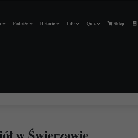
a
Podróże
Historie
Info
Quiz
Sklep
ciołach Francji.
iół w Świerzawie