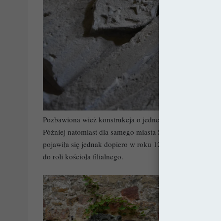
Pozbawiona wież konstrukcja o jednej nawie przez długi c
Później natomiast dla samego miasta Świerzawa. Mogąc
pojawiła się jednak dopiero w roku 1268. W wyniku pows
do roli kościoła filialnego.