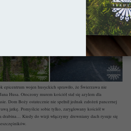
k epicentrum wojen husyckich sprawiło, że Świerzawa nie
Jana Husa. Otoczony murem kościół stał się azylem dla
e. Dom Boży ostatecznie nie spełnił jednak założeń pancernej
wawą jatkę. Pomyślcie sobie tylko, zaryglowany kościół w
a drabina… Kiedy do wizji włączymy drewniany dach rysuje się
nieszczęśników.