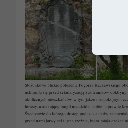
Stosunkowo bliskie położenie Pogórza Kaczawskiego obo
uchroniła się przed sekularyzacją zwolenników doktryny 
okolicznych mieszkańców w tym jakże niespokojnym czasi
fortecy, a atakujący mogli urządzić tu sobie naprawdę kr
Świerzawie do którego dostęp podczas ataków zapewniał
przed nami łatwy cel i istna rzeźnia, która miała czekać 