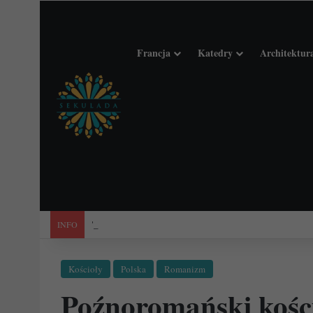
Francja
Katedry
Architektur
"Święta Francja". Przewodnik po 101 średniowiecznych koś
INFO
Kościoły
Polska
Romanizm
Poźnoromański kośc