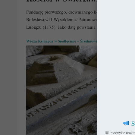
Fundację pierwszego, drewnianego kościoła w miejscu dz
Bolesławowi I Wysokiemu. Patronował on także zamkowi
Lubiążu (1175). Jako datę powstania świerzawskiej świąty
Wieża Książęca w Siedlęcinie – Średniowieczny komiks
S
101 niezwykle urokl