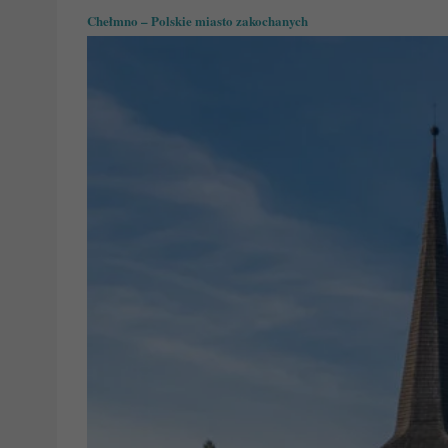
Chełmno – Polskie miasto zakochanych