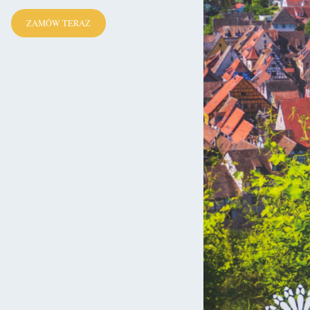
ZAMÓW TERAZ
zas pełnić miała funkcję kościoła parafialnego dla pobliskich wsi.
a pomieścić nawet do 1000 wiernych świątynia w dokumentach
tania nowego kościoła 123 lata później została ona zdegradowana