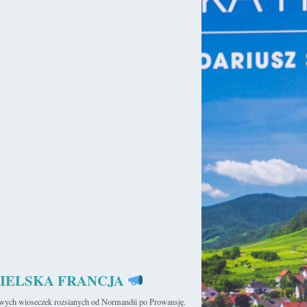
isiejszej świątyni przypisuje się synowi Władysława Wygnańca –
 na Ostrowie Tumskim we Wrocławiu oraz opactwu cystersów w
ni podaje się zaś rok 1159*.
IELSKA FRANCJA
iwych wioseczek rozsianych od Normandii po Prowansję.