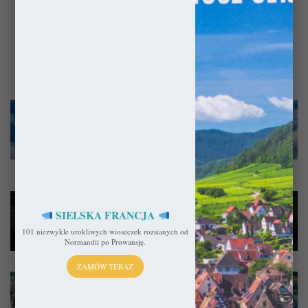
Pokaż więcej
Polska
2 października 2025
Małopolskie: 10 miejsc, które pokochacie!
SIELSKA FRANCJA
101 niezwykle urokliwych wioseczek rozsianych od
Normandii po Prowansję.
ZAMÓW TERAZ
Katedra
w
Kwidzynie