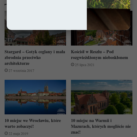
Stargard – Gotyk ceglany i mała
Kościół w Reszlu – Pod
zbrodnia przeciwko
rozgwieżdżonym nieboskłonem
architekturze
25 lipca 2021
27 września 2017
10 miejsc we Wrocławiu, które
10 miejsc na Warmii i
warto zobaczyć!
Mazurach, których mogliście nie
znać!
22 maja 2019