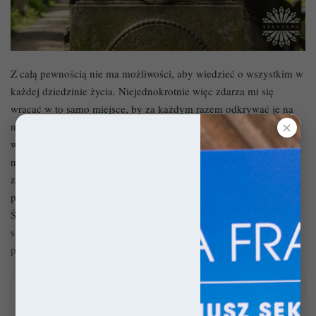
Z całą pewnością nie ma możliwości, aby wiedzieć o wszystkim w
każdej dziedzinie życia. Niejednokrotnie więc zdarza mi się
wracać w to samo miejsce, by za każdym razem odkrywać je na
✕
nowo. Zdarza się oczywiście eksplorować tereny o których
wcześniej nie miałem pojęcia. Takich przybytków są setki, ba,
nawet tysiące licząc te jeszcze niepoznane… Odkrywanie to
zdecydowanie jedna z najprzyjemniejszych rzeczy w
podróżowaniu. Tym razem chciałbym przenieść Was na Dolny
Śląsk i pokazać Wam perły o których być może nigdy nie
słyszeliście i które z racji swego położenia często są przez nas
pomijane.