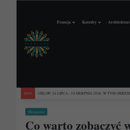
Francja
Katedry
Architektur
"Święta Francja". Przewodnik po 101 średniowiecznych koś
INFO
Hiszpania
Co warto zobaczyć 