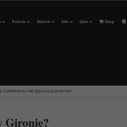
a
Podróże
Historie
Info
Quiz
Sklep
ciołach Francji.
w Gironie?