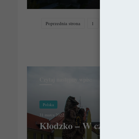
Poprzednia strona
1
2
3
4
Nas
Czytaj następny wpis:
Polska
31 marca 2022
Kłodzko – W czeskim d