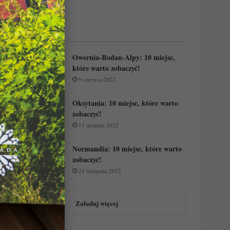
Regiony Francji:
Owernia-Rodan-Alpy: 10 miejsc,
które warto zobaczyć!
9 czerwca 2022
Oksytania: 10 miejsc, które warto
zobaczyć!
11 sierpnia 2022
Normandia: 10 miejsc, które warto
zobaczyć!
24 listopada 2022
Załaduj więcej