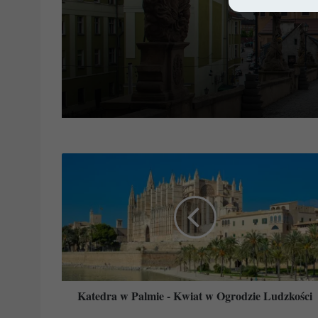
Katedra
w
Palmie
-
Kwiat
w
Ogrodzie
Ludzkości
Katedra w Palmie - Kwiat w Ogrodzie Ludzkości