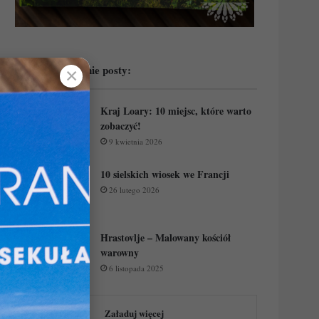
Przeczytaj ostatnie posty:
✕
Kraj Loary: 10 miejsc, które warto
zobaczyć!
9 kwietnia 2026
10 sielskich wiosek we Francji
26 lutego 2026
Hrastovlje – Malowany kościół
warowny
6 listopada 2025
Załaduj więcej