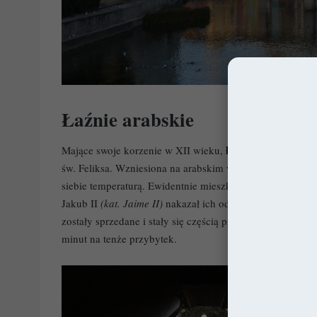
Łaźnie arabskie
łaźnie arabskie
Mające swoje korzenie w XII wieku,
(kat
św. Feliksa. Wzniesiona na arabskim wzorcu, średniowiec
siebie temperaturą. Ewidentnie mieszkańcy Girony chętnie
Jakub II
(kat. Jaime II)
nakazał ich odbudowanie, celem d
zostały sprzedane i stały się częścią prywatnego domu. D
minut na tenże przybytek.