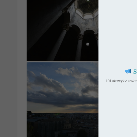
S
101 niezwykle urokl