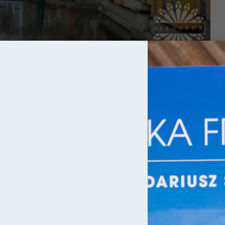
. Els Banys Àrabs)
położone są w bliskiej odległości od bazyliki
zna sauna składała się z czterech pomieszczeń, różniących się od
 korzystali z tegoż przybytku, gdyż po jego zniszczeniu król
alszego pobierania opłat. Niestety łaźnie pod koniec XIV wieku
ziś stoją otworem przed ciekawskimi, więc warto poświęcić pięć