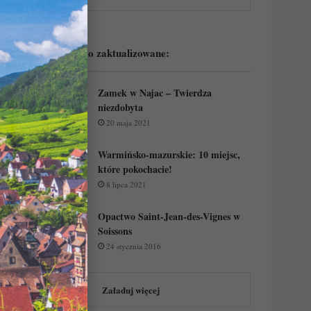
Podejrzyj ostatnio zaktualizowane:
Zamek w Najac – Twierdza
niezdobyta
20 maja 2021
Warmińsko-mazurskie: 10 miejsc,
które pokochacie!
8 lipca 2021
Opactwo Saint-Jean-des-Vignes w
Soissons
24 stycznia 2016
Załaduj więcej