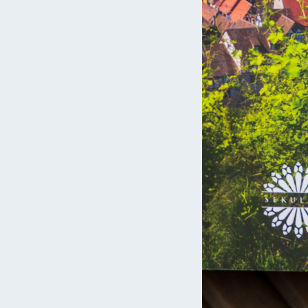
Toledo w jeden dzień – W dawnej stolicy
Hiszpanii
5
6
7
8
9
10
11
12
Co warto zobaczyć w Segowii?
tępna strona
Sitges – Mniejszości raj
Co warto zobaczyć w Barcelonie?
Lubomierz – Poza kadrem
Kłodzko – W czeskim duchu
uchu