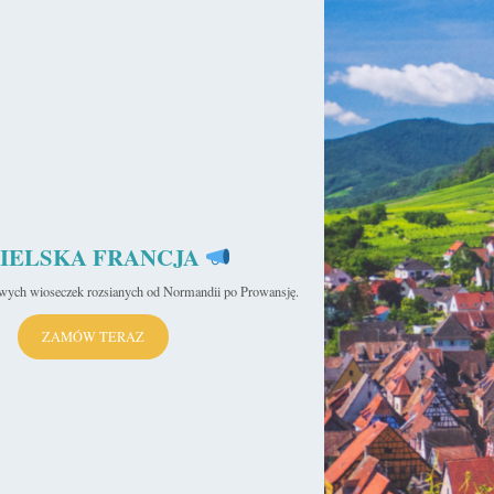
IELSKA FRANCJA
iwych wioseczek rozsianych od Normandii po Prowansję.
ZAMÓW TERAZ
Alkazar w Segowii – Baśniowa forteca