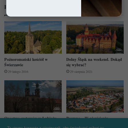
Powiązane wpisy:
Poźnoromański kościół w
Dolny Śląsk na weekend. Dokąd
Świerzawie
się wybrać?
29 lutego 2016
29 sierpnia 2021
Opactwo cystersów w Lubiążu –
Byczyna – W pierścieniu
Klejnot poza szlakiem
ceglanych murów
Ta strona korzysta z ciasteczek, aby świadczyć usługi na