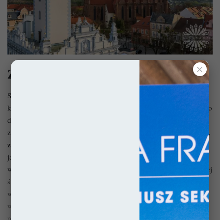
✕
Zamek w Radzyniu Chełmińskim
Spuścizna, jaką pozostawili po sobie krzyżacy na terenie naszego
kraju jest nieoceniona. A jej najbardziej widocznym przejawem po
dziś dzień pozostaje architektura. Któż z nas nie łączy bowiem
zakonników bezpośrednio z gotyckimi zamczyskami? Co prawda,
zamek w Radzyniu Chełmińskim
przetrwał do naszych czasów
jako ruina, ale pomimo to rozmach z jakim go wzniesiono potrafi
wprowadzić w osłupienie. Ta XIII-wieczna forteca, w czasach swej
świetności, należała do największych i najlepiej ufortyfikowanych
warowni Państwa Krzyżackiego. Jej potężne umocnienia oraz
waleczna załoga niejednokrotnie odpierały wszelkie próby
podboju, by ostatecznie, w roku 1628 zdobyli go i zdewastowali