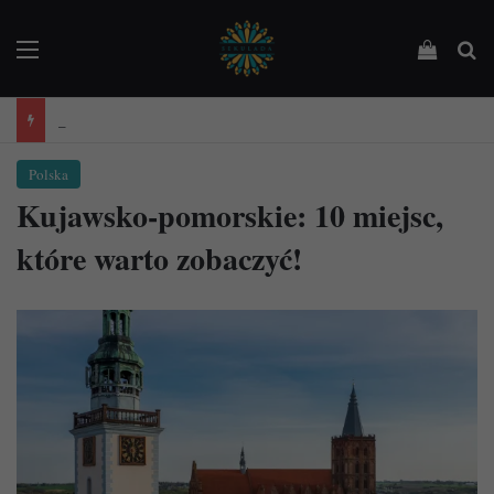
Menu
Podejrz
Sz
"Święta Francja". Przewodnik po 101 średniowiecznych kościołach Francji.
Polska
Kujawsko-pomorskie: 10 miejsc,
które warto zobaczyć!