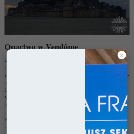
Opactwo w Vendôme
✕
Dzięki posiadaniu niezwykłej relikwii w XIII wieku romański
opactwie w Vendôme
kościół św. Trójcy w
(fr. Abbaye de la
Trinité de Vendôme)
przebudowano w duchu gotyku. Wszystko po
to, aby przybywający tu zewsząd pielgrzymi czcić mogli Świętą
Łzę Jezusa. Cenną ciecz w XI wieku przywiózł hrabia Godfryd II
Martel, który otrzymał ją od cesarza Konstantynopola. Według
legendy Jezus zapłakał nad grobem Łazarza, a jego łzę pochwycił
anioł, który wręczył ją Marii z Bretanii (siostrze Łazarza).
Wstrzymane podczas Wojny Stuletniej prace wznowiono u
schyłku XIV wieku, kiedy to właśnie fasada zachodnia otrzymała