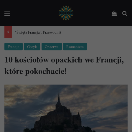
Menu
Podejrz
Sz
"Święta Francja". Przewodnik po 101 średniowiecznych kościołach Francji.
Francja
Gotyk
Opactwa
Romanizm
10 kościołów opackich we Francji,
które pokochacie!