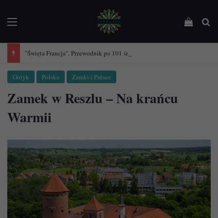
Menu
Podejrz
Sz
"Święta Francja". Przewodnik po 101 średniowiecznych kościołach Francji.
Gotyk
Polska
Zamki i Pałace
Zamek w Reszlu – Na krańcu
Warmii