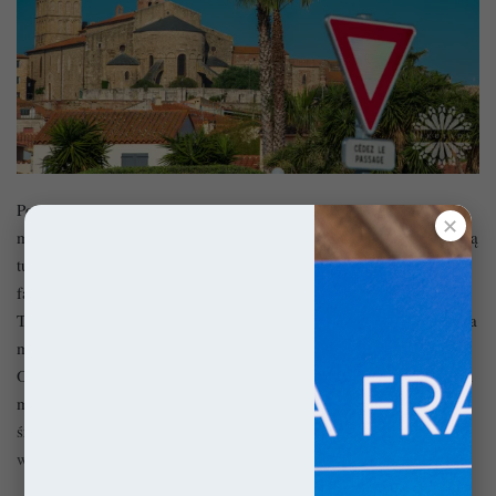
Południowa Francja ma w sobie to coś, dla czego ściągają tu
✕
miliony turystów rocznie. Zapewne chodzi o słońce i morze, ale są
tu także i góry i inne atrakcje. Prowansja, Rodan, Alpy – to
faktycznie brzmi jak najwspanialsza z francuskich mieszanek.
Tym razem i ja postanowiłem jej spróbować, ale z umiarem, bo dla
mnie południowa Francja to zawsze będzie najpierw Oksytania i
Owernia. Co prawda, ta mieszanka nie pachnie lawendą i nie trąci
mistralem, ale owczy ser, Pireneje, malownicze wioseczki i
średniowieczne szlaki dają mi więcej radości niż leżenie plackiem
w Saint-Tropez. Chociaż i tam z ciekawości dotarłem. :)