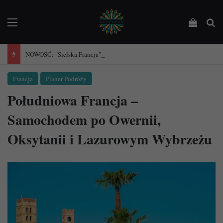
Menu
Podejrz
Sz
NOWOŚĆ: "Sielska Francja". Przewodnik po 101 wioseczkach Francji.
Francja
Planer Podróży
Południowa Francja –
Samochodem po Owernii,
Oksytanii i Lazurowym Wybrzeżu