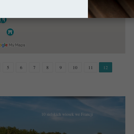
Pikardia i jej „Wielka Siódemka”
Kujawsko-pomorskie: 10 miejsc, które
warto zobaczyć!
Kraj Loary: 10 miejsc, które warto
zobaczyć!
5
6
7
8
9
10
11
12
10 sielskich wiosek we Francji
Małopolskie: 10 miejsc, które pokochacie!
Visby – Miasto ponad czasem