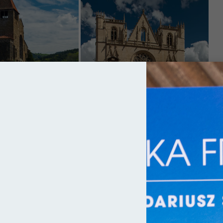
 wyłącznie takich, które sam odwiedziłem i wybrałem z całej masy
o Francji. Polecam Ci je zatem z ręką na sercu i gwarantuję, że
ewno Ci się tu spodoba. Zwłaszcza, że dookoła pełno jest wygasłych
ejść obojętnie.