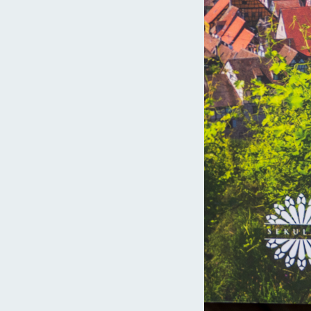
irie_fr.html
chazes-pa00092861.html
10 najpiękniejszych miejsc w Czarnogórze
rimoine-naturel/pont-d-arc-40261
ropejskiego od antyku po czasy współczesne – Wilfried Koch,
Katedra w Płocku – Jak malowana
10 najpiękniejszych miejsc w Chorwacji