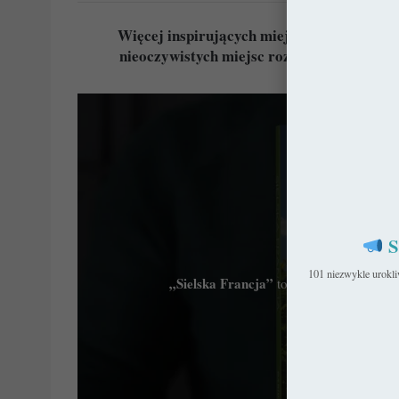
Więcej inspirujących miejsc znajdziesz w 
nieoczywistych miejsc rozsianych od Norm
architektura or
SIELS
S
101 niezwykle urokl
„Sielska Francja”
to przewodnik po 101 