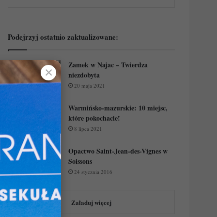
Podejrzyj ostatnio zaktualizowane:
Zamek w Najac – Twierdza
✕
niezdobyta
20 maja 2021
Warmińsko-mazurskie: 10 miejsc,
które pokochacie!
8 lipca 2021
Opactwo Saint-Jean-des-Vignes w
Soissons
24 stycznia 2016
Załaduj więcej