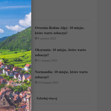
Regiony Francji:
Owernia-Rodan-Alpy: 10 miejsc,
które warto zobaczyć!
9 czerwca 2022
Oksytania: 10 miejsc, które warto
zobaczyć!
11 sierpnia 2022
Normandia: 10 miejsc, które warto
zobaczyć!
24 listopada 2022
Załaduj więcej