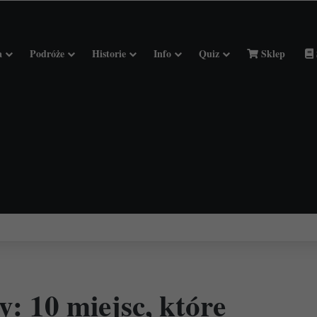
a
Podróże
Historie
Info
Quiz
Sklep
ciołach Francji.
 10 miejsc, które