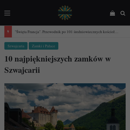
Menu
Podejrz
Sz
"Święta Francja". Przewodnik po 101 średniowiecznych kościołach Francji.
Szwajcaria
Zamki i Pałace
10 najpiękniejszych zamków w
Szwajcarii