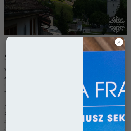
✕
10 najpiękniejszych zamków w
Szwajcarii
Wybór 10 najpiękniejszych zamków w Szwajcarii to oczywiście
zaledwie skrawek całego bogactwa zamkowego kraju w którym
odnaleźć można niemal sześćset podobnych założeń! Świetnie
castles.today
podsumowano to na stronie
, gdzie czytamy:
„Masywne bastiony i cytadele, okazałe pałace i średniowieczne,
feudalne, zamki idealnie wpisujące się w przepiękne, naturalne
krajobrazy są w stanie bez trudu udowodnić, że Szwajcaria
posiada prawo do dumy nie jedynie ze swoich niezawodnych
banków i precyzyjnych zegarków.”
Tym samym więc tworząc tę