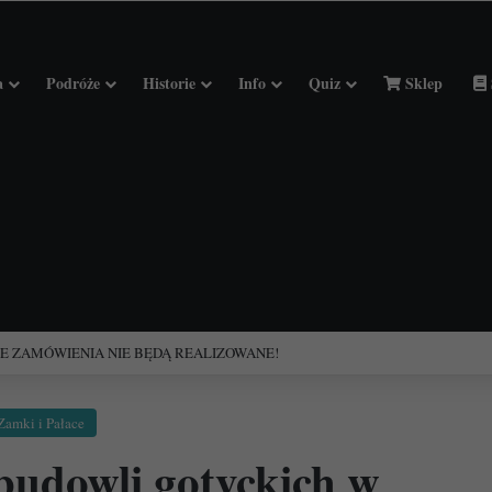
a
Podróże
Historie
Info
Quiz
Sklep
ciołach Francji.
Zamki i Pałace
 budowli gotyckich w