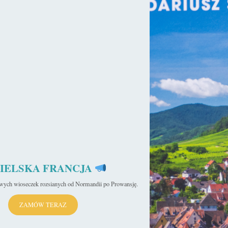
IELSKA FRANCJA
iwych wioseczek rozsianych od Normandii po Prowansję.
ZAMÓW TERAZ