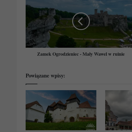
Ogrodzieniec
-
Mały
Wawel
w
ruinie
Zamek Ogrodzieniec - Mały Wawel w ruinie
Powiązane wpisy: