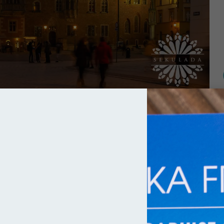
wrocławski
ne, o tyle patriotyzm lokalny nakazuje kochać mi ten
–
kim go wzniesiono nie ma sobie równych. Jako datę jego
stości najstarsze jego fragmenty pochodzą z końca wieku XIII. Z
 jego pierwotna forma została zachowana. Warto wspomnieć, że
ów, bo w ostatnich dniach II wojny światowej wpadła do niego