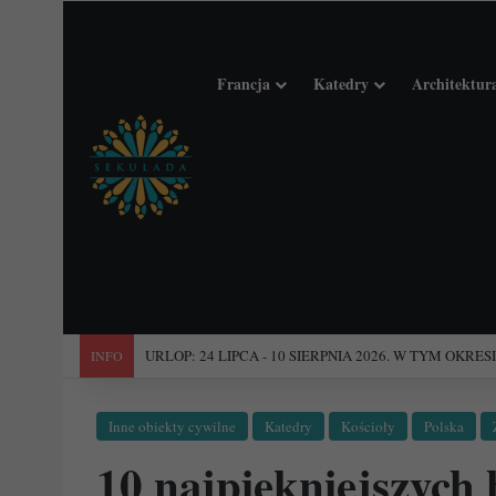
Francja
Katedry
Architektur
"Święta Francja". Przewodnik po 101 średniowiecznych koś
INFO
Inne obiekty cywilne
Katedry
Kościoły
Polska
10 najpiękniejszych