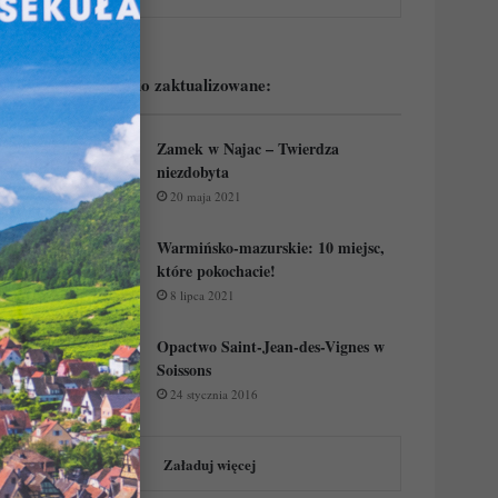
Podejrzyj ostatnio zaktualizowane:
Zamek w Najac – Twierdza
niezdobyta
20 maja 2021
Warmińsko-mazurskie: 10 miejsc,
które pokochacie!
8 lipca 2021
Opactwo Saint-Jean-des-Vignes w
Soissons
24 stycznia 2016
Załaduj więcej