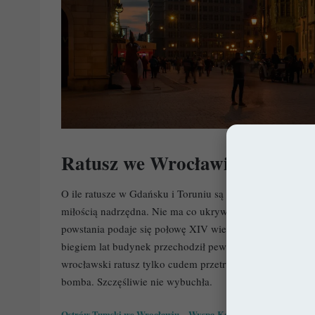
Ratusz we Wrocławiu
O ile ratusze w Gdańsku i Toruniu są bezsprzecznie pięk
miłością nadrzędna. Nie ma co ukrywać, że rozmach z ja
powstania podaje się połowę XIV wieku, choć w rzeczywi
biegiem lat budynek przechodził pewne metamorfozy, ale
wrocławski ratusz tylko cudem przetrwał do naszych czas
bomba. Szczęśliwie nie wybuchła.
Ostrów Tumski we Wrocławiu – Wyspa Katedralna