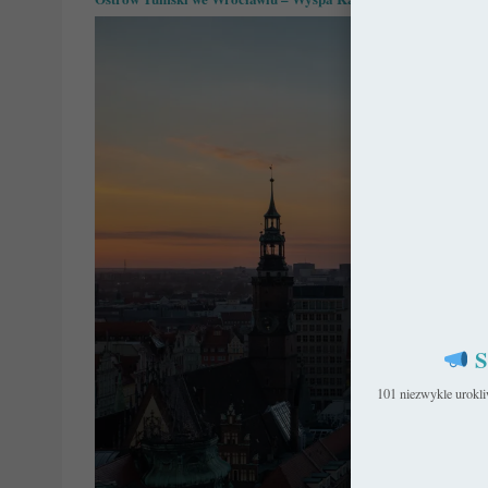
S
101 niezwykle urokl