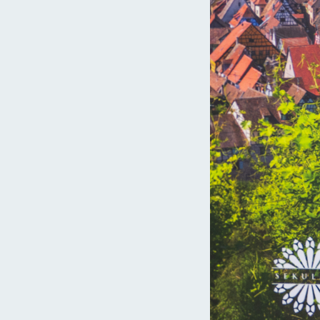
Zamość – Prywatne miasto-twierdza
Opactwo benedyktynów w Tyńcu
, a część pomieszczeń zaadaptowano na Muzeum Sztuki
 do niedawna działała najstarsza restauracja w Europie. Założona
ztą od wybornej gorzałki, którą tu wówczas podawano. Uwagę w
Sandomierz – Niczym wehikuł czasu
ka z XVI-wiecznym zegarem astronomicznym oraz średniowiecznym
spomnieć, że od XVII wieku ze szczytu wieży ratuszowej
ał wrocławski.
10 najpiękniejszych miejsc w Czarnogórze
5
6
7
8
9
10
11
12
Katedra w Płocku – Jak malowana
tępna strona
Kraj Loary: 10 miejsc, które warto
zobaczyć!