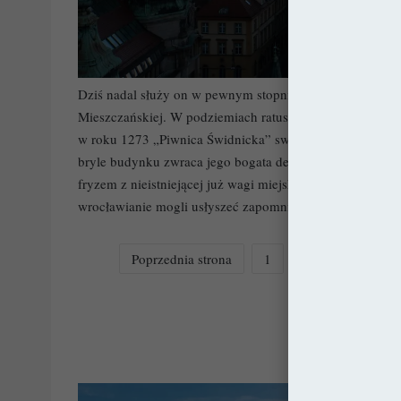
Dziś nadal służy on w pewnym stopniu Radzie Miejskiej
Mieszczańskiej. W podziemiach ratusza natomiast jeszcze
w roku 1273 „Piwnica Świdnicka” swą nazwę wzięła zres
bryle budynku zwraca jego bogata dekoracja rzeźbiars
fryzem z nieistniejącej już wagi miejskiej. Trzeba też w
wrocławianie mogli usłyszeć zapomniany dziś nieco hejn
Poprzednia strona
1
2
3
4
Nas