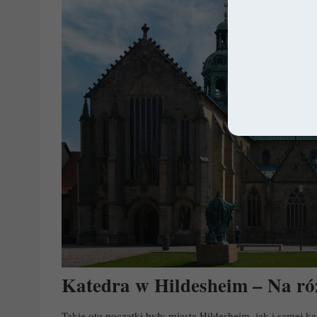
Katedra w Hildesheim – Na 
Takie oto początki były miasta Hildesheim, jak i samej ka