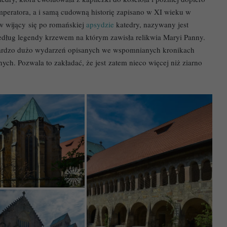
 imperatora, a i samą cudowną historię zapisano w XI wieku w
 wijący się po romańskiej
apsydzie
katedry, nazywany jest
edług legendy krzewem na którym zawisła relikwia Maryi Panny.
. Bardzo dużo wydarzeń opisanych we wspomnianych kronikach
ch. Pozwala to zakładać, że jest zatem nieco więcej niż ziarno