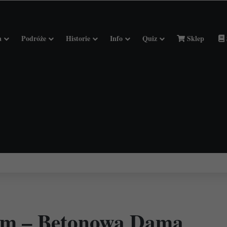
a
Podróże
Historie
Info
Quiz
Sklep
ciołach Francji.
eim – Betonowa Dama