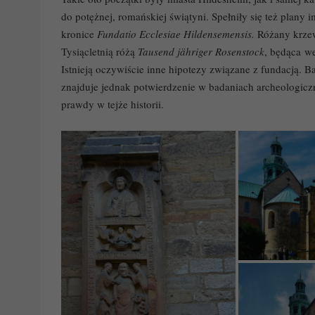
do potężnej, romańskiej świątyni. Spełniły się też plany
kronice
Fundatio Ecclesiae Hildensemensis.
Różany krzew
Tysiącletnią różą
Tausend jähriger Rosenstock
, będąca w
Istnieją oczywiście inne hipotezy związane z fundacją
znajduje jednak potwierdzenie w badaniach archeologiczny
prawdy w tejże historii.