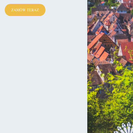
elikwiarza:
– To cud! To znak od Najświętszej Panienki! Zbudujemy
tynię ku jej czci.
ZAMÓW TERAZ
 "ŚWIĘTA FRANCJA" już w sprzedaży