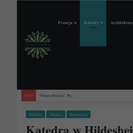
Francja
Katedry
Architektur
"Święta Francja". Przewodnik po 101 średniowiecznych koś
INFO
Katedry
Niemcy
Romanizm
Katedra w Hildesh