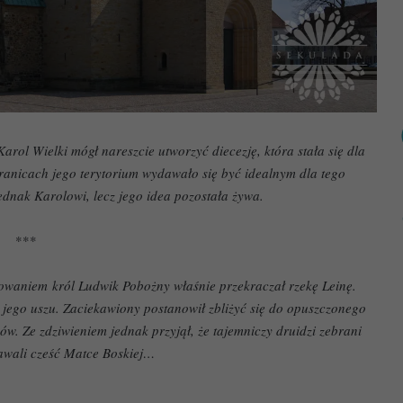
arol Wielki mógł nareszcie utworzyć diecezję, która stała się dla
granicach jego terytorium wydawało się być idealnym dla tego
jednak Karolowi, lecz jego idea pozostała żywa.
***
owaniem król Ludwik Pobożny właśnie przekraczał rzekę Leinę.
jego uszu. Zaciekawiony postanowił zbliżyć się do opuszczonego
ów. Ze zdziwieniem jednak przyjął, że tajemniczy druidzi zebrani
awali cześć Matce Boskiej…