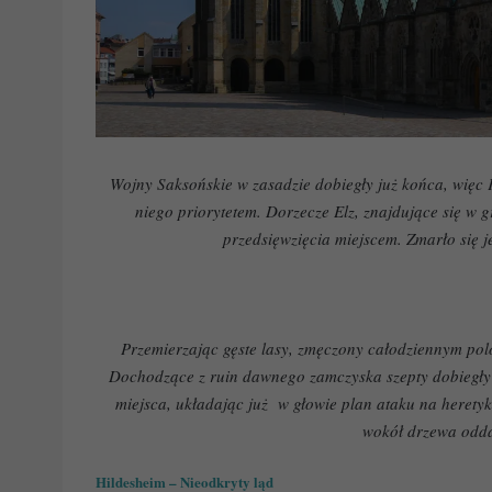
Wojny Saksońskie w zasadzie dobiegły już końca, więc K
niego priorytetem. Dorzecze Elz, znajdujące się w 
przedsięwzięcia miejscem. Zmarło się 
Przemierzając gęste lasy, zmęczony całodziennym pol
Dochodzące z ruin dawnego zamczyska szepty dobiegły 
miejsca, układając już w głowie plan ataku na heretyk
wokół drzewa odd
Hildesheim – Nieodkryty ląd