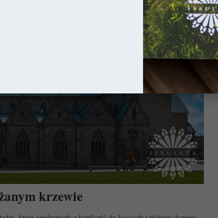
różanym krzewie
tedry, która ewoluowała z kapliczki do kościoła i później dopiero