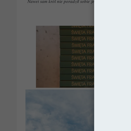
Nawet sam król nie poradził sobie jednak ze zdjęciem r
tu świą
REKLAMA: Moja książka