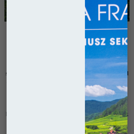
Położony w zakolu Wełtawy Czeski Krumlov
należy do grona najpiękniejszych miejsc w
Czechach. Dzięki parasolowi bezpieczeństwa
rozpostartemu nad nim przez potężne rody
szlacheckie przez wieki rozwijał się on z dala od
większych konfliktów w Europie. Ponieważ więc
przetrwał w stanie niemal nienaruszonym,
zachował swój pierwotny układ ulic, usłany
licznymi zabytkami, które dziś cieszą oczy setek
tysięcy turystów rocznie.