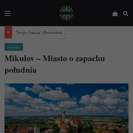
Menu
Podejrz
Sz
"Święta Francja". Przewodnik po 101 średniowiecznych kościołach Francji.
Czechy
Mikulov – Miasto o zapachu
południa