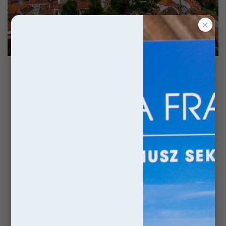
✕
Mikulov to niewielkie, acz niezwykle urokliwe
miasto położone tuż przy granicy Czech z
Austrią. W świecie słynie z górującego nad nim
zamku oraz winnic, których wielkie połacie
pokrywają tereny południowych Moraw. Jego
bajeczny klimat przywodzi na myśl
śródziemnomorskie miasteczka, co świetnie
nastraja na dalsze eksploracje. Jeśli więc
podróżujesz na południe Europy, rozważ