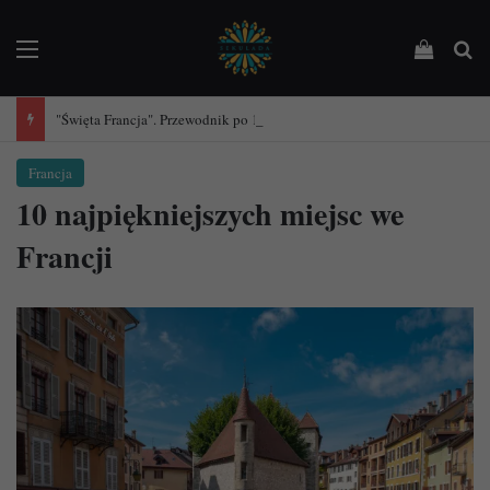
Menu
Podejrz
Sz
"Święta Francja". Przewodnik po 101 średniowiecznych kościołach Francji.
Francja
10 najpiękniejszych miejsc we
Francji