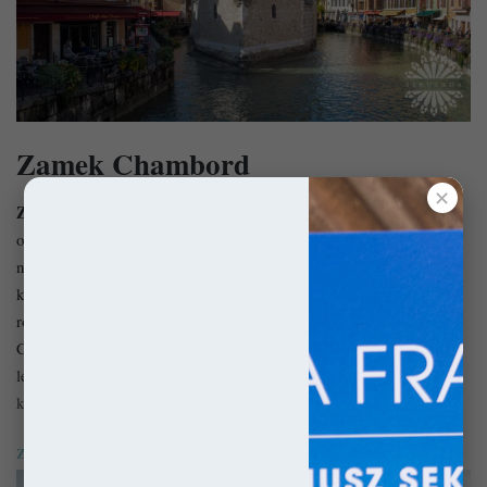
Zamek Chambord
✕
Zamek Chambord
(fr. Château de Chambord)
to najbardziej
okazały spośród zamków w Dolinie Loary i jeden z
najważniejszych we Francji. W pierwotnym założeniu był
królewskim domkiem myśliwskim, który za sprawą Franciszka I
rozrósł się do ogromnych rozmiarów. Co potęguje doznania w
Chambord, to fakt że leży on w największym na świecie parku
leśnym. Jego 5500-hektarowy teren zaś ogrodzono 32-
kilometrowym murem!
Zamek Chambord – Kosztowny kaprys