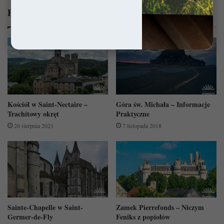
Powiązane wpisy:
Kościół w Saint-Nectaire –
Góra św. Michała – Informacje
Trachitowy okręt
Praktyczne
26 sierpnia 2021
7 listopada 2018
Sainte-Chapelle w Saint-
Zamek Pierrefonds – Niczym
Germer-de-Fly
Feniks z popiołów