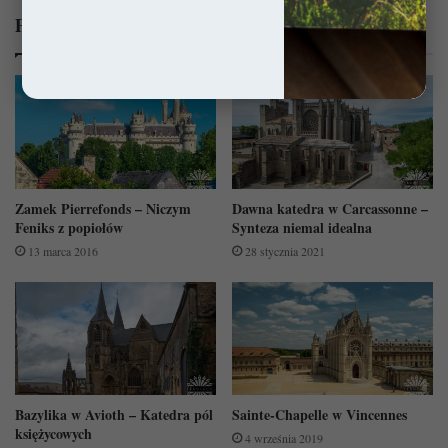
Powiązane wpisy:
Zamek Pierrefonds – Niczym
Dawna katedra w Carcassonne –
Feniks z popiołów
Synteza niemal idealna
13 marca 2016
28 stycznia 2021
Bazylika w Avioth – Katedra pól
Sainte-Chapelle w Vincennes
księżycowych
4 września 2019