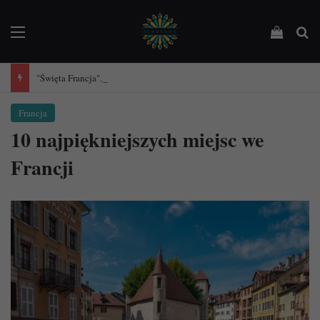
Menu
Podejrz
Sz
"Święta Francja". Przewodnik po 101 średniowiecznych kościołach Francji.
Francja
10 najpiękniejszych miejsc we
Francji