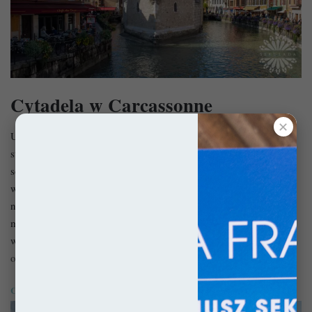
Cytadela w Carcassonne
✕
Carcassonne
Ukryte za wstęgami murów i wież
w średniowieczu
stało się twierdzą nie do zdobycia. W swej historii była
schronieniem dla Katarów, którzy bronili się tu zarówno przed
wojskami Kościoła, jak i przed Koroną. Dziś jedynymi
najeźdźcami są tu hordy turystów, których liczba sięga dwóch
milionów rocznie. Aż ciężko uwierzyć, że Napoleon III nakazał
wyburzenie monumentalnej fortecy i tylko dzięki uporowi kilku
osób udało się ją ocalić.
Carcassonne – Twierdza nad twierdzami