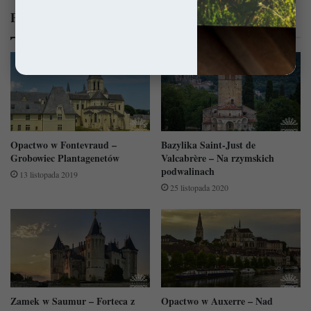
Powiązane wpisy:
Opactwo w Fontevraud –
Bazylika Saint-Just de
Grobowiec Plantagenetów
Valcabrère – Na rzymskich
podwalinach
13 listopada 2019
25 listopada 2020
Zamek w Saumur – Forteca z
Opactwo w Auxerre – Nad