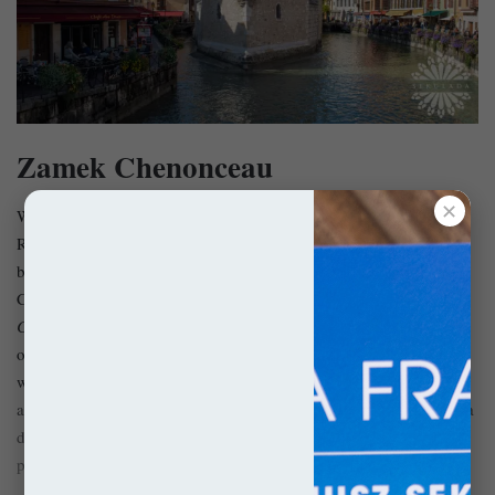
Zamek Chenonceau
✕
W oderwaniu od szachulca, ale wciąż bajkowo jest również w
Regionie Centralnym. Właściwie cała Dolina Loary to wspaniała
bajka, której punkt kulminacyjny może mieć miejsce nad rzeką
zamek Chenonceau
Cher, gdzie położony jest spektakularny
(fr.
Château de Chenonceau)
. Inspirowany florenckim
Ponte Vecchio
obiekt zdaje się być najlepszym przykładem możliwości
wczesnorenesansowych budowniczych Francji. Jego wspaniała
architektura jest wszak zasługą potężnych kobiet, takich jak Diana
de Poitiers czy Katarzyna Medycejska, które na zawsze
pozostawiły tu cząstkę siebie.