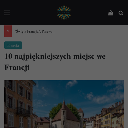
Menu
Podejrz
Sz
"Święta Francja". Przewodnik po 101 średniowiecznych kościołach Francji.
Francja
10 najpiękniejszych miejsc we
Francji