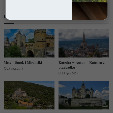
Lubomierz - Poza kadrem
Powiązane wpisy:
Metz – Smok i Mirabelki
Katedra w Autun – Katedra z
przypadku
25 lipca 2015
15 lipca 2021