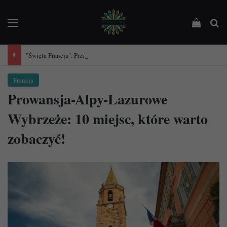
Menu
Podejrz
Sz
"Święta Francja". Przewodnik po 101 średniowiecznych kościołach Francji.
Francja
Prowansja-Alpy-Lazurowe
Wybrzeże: 10 miejsc, które warto
zobaczyć!