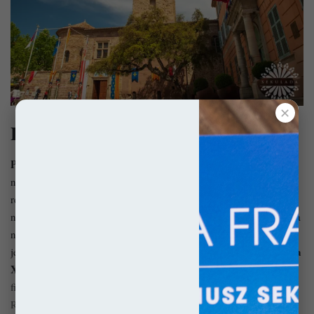
✕
Pałac papieski w Awinionie
Pałac papieski w Awinionie
(fr. Palais des papes)
to jeden z
najbardziej charakterystycznych zabytków w kraju, a więc i
regionu. Jego potężnych fortyfikacji pozazdrościć mógłby
niejeden władca, bo wzniesiono go z rozmachem godnym króla, a
nie Sługi Bożego. Zamieszkiwało go aż dziewięciu papieży, ale
Benedykta
jego rozbudowa stała się ambicją tylko dwóch z nich –
XII
Klemensa VI
i
. Do końca XIV wieku obiekt przybrał swą
finalną formę. Niemniej, gdy Urban V postanowił powrócić do
Rzymu, miasto nad Rodanem stało się siedzibą antypapieży, tak