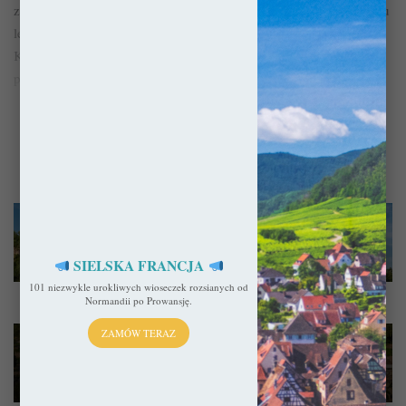
zwanej obediencji awiniońskiej. Po nich zaś, władzę sprawowali tu
legaci papiescy, ale wraz z Wielką Rewolucją Francuską Kościół
Katolicki utracił prawo do hrabstwa Venaissin, a co za tym szło,
przede wszystkim do Awinionu.
Pałac papieski w Awinionie – Nowa Stolica Apostolska
Pokaż więcej
SIELSKA FRANCJA
101 niezwykle urokliwych wioseczek rozsianych od
Francja
Normandii po Prowansję.
26 lutego 2026
ZAMÓW TERAZ
10 sielskich wiosek we Francji