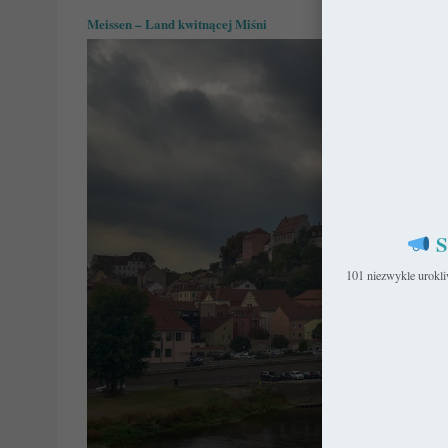
Meissen – Land kwitnącej Miśni
S
101 niezwykle urokl