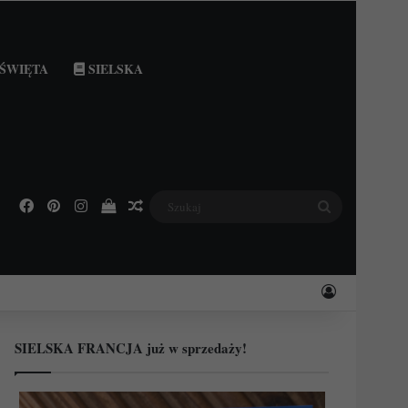
ŚWIĘTA
SIELSKA
Facebook
Pinterest
Instagram
Podejrzyj swój koszyk
Losowy wpis
Szukaj
Zaloguj
SIELSKA FRANCJA już w sprzedaży!