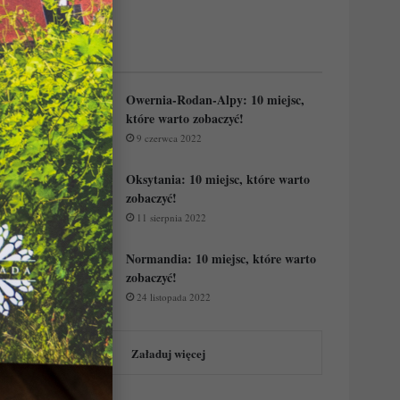
Regiony Francji:
Owernia-Rodan-Alpy: 10 miejsc,
które warto zobaczyć!
9 czerwca 2022
Oksytania: 10 miejsc, które warto
zobaczyć!
11 sierpnia 2022
Normandia: 10 miejsc, które warto
zobaczyć!
24 listopada 2022
Załaduj więcej