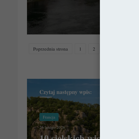
Poprzednia strona
1
2
3
4
5
Czytaj następny wpis:
Francja
26 lutego 2026
10 sielskich wiosek we Fr