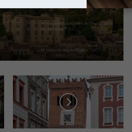
Visby – Miasto ponad czasem
10 romańskich kościołów we Francji, które
Cię zachwycą!
10 pięknych ruin we Francji
10 najpiękniejszych kościołów w Paryżu
Ząbkowice
Śląskie.
Frankenstein,
Katedra w Auch – Wierna tradycjom
historia
prawdziwa?
Nowa Akwitania: 10 miejsc, które warto
zobaczyć!