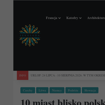
Francja
Katedry
Architektur
"Święta Francja". Przewodnik po 101 średniowiecznych koś
INFO
Czechy
Litwa
Niemcy
Podróże
Słowacja
10 miast blisko pols