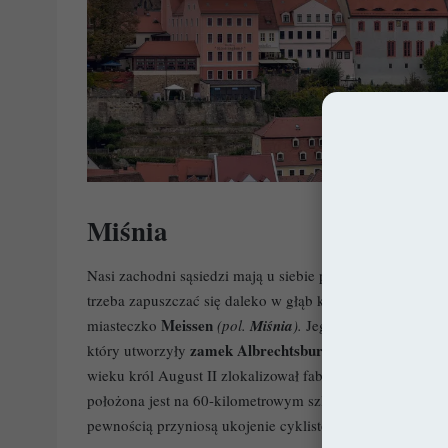
Miśnia
Nasi zachodni sąsiedzi mają u siebie prawdziwą kopalnię
trzeba zapuszczać się daleko w głąb kraju, bo już w same
Meissen
miasteczko
(pol.
Miśnia
).
Jego panoramę zdomin
zamek Albrechtsburg
katedra św. 
który utworzyły
oraz
wieku król August II zlokalizował fabrykę porcelany, b
położona jest na 60-kilometrowym szlaku winnym, co ucie
pewnością przyniosą ukojenie cyklistom, a także amator