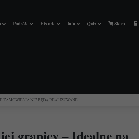
a
Podróże
Historie
Info
Quiz
Sklep
ciołach Francji.
kiej granicy – Idealne na