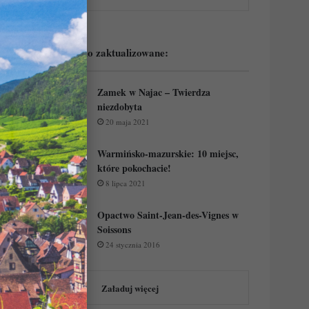
Podejrzyj ostatnio zaktualizowane:
Zamek w Najac – Twierdza
niezdobyta
20 maja 2021
Warmińsko-mazurskie: 10 miejsc,
które pokochacie!
8 lipca 2021
Opactwo Saint-Jean-des-Vignes w
Soissons
24 stycznia 2016
Załaduj więcej