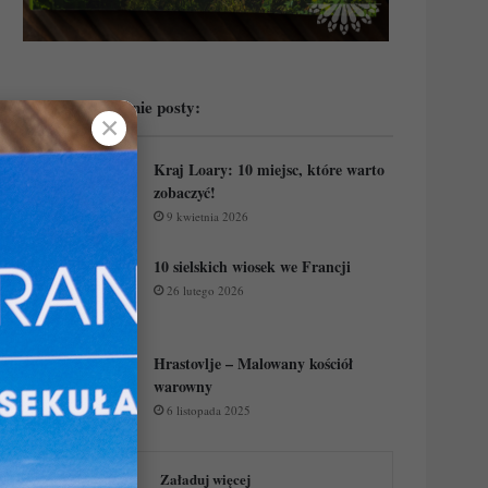
Przeczytaj ostatnie posty:
✕
Kraj Loary: 10 miejsc, które warto
zobaczyć!
9 kwietnia 2026
10 sielskich wiosek we Francji
26 lutego 2026
Hrastovlje – Malowany kościół
warowny
6 listopada 2025
Załaduj więcej