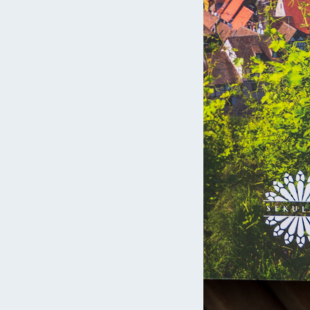
10 najpiękniejszych miejsc w Czechach
Telcz – W kategoriach cudu
Mikulov – Miasto o zapachu południa
6
7
8
9
10
11
Następna strona
Kraj Loary: 10 miejsc, które warto
zobaczyć!
10 sielskich wiosek we Francji
Małopolskie: 10 miejsc, które pokochacie!
ancji