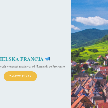
IELSKA FRANCJA
iwych wioseczek rozsianych od Normandii po Prowansję.
Kujawsko-pomorskie: 10 miejsc, które
warto zobaczyć!
ZAMÓW TERAZ
Czeski Krumlov – Perła Czech