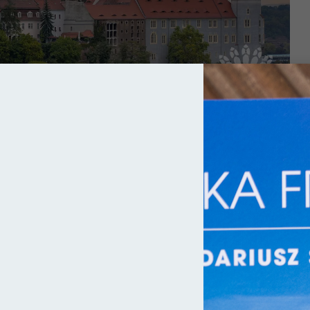
 olśniewających zabytków. Żeby się o tym przekonać wcale nie
j Saksonii czeka na nas cała moc niespodzianek. Jedną z nich jest
owała sylwetka, zawieszonego nad rzeką, gotyckiego kompleksu,
Jana i Donata
(niem. Meißner Dom)
. To właśnie tutaj w XVIII
ędącej dziś znakiem rozpoznawczym miasta. Poza tym, Miśnia
szy smakoszy tego trunku. Niekończące się zaś ścieżki i dróżki, z
om spacerów.