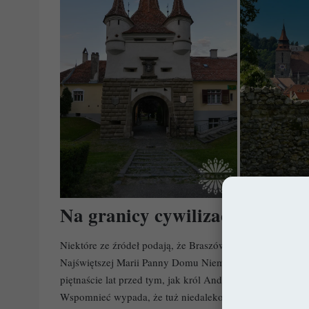
Na granicy cywilizacji
Niektóre ze źródeł podają, że Braszów założony został p
Najświętszej Marii Panny Domu Niemieckiego w Jerozolim
piętnaście lat przed tym, jak król Andrzej II zorientował 
Wspomnieć wypada, że tuż niedaleko miasta krzyżacy zdą