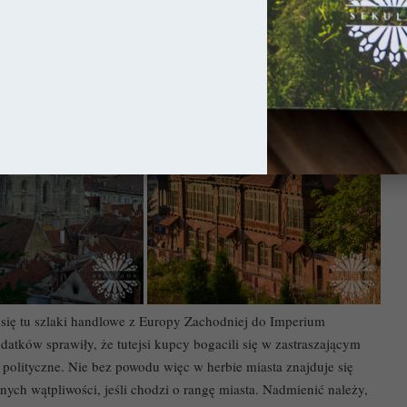
się tu szlaki handlowe z Europy Zachodniej do Imperium
atków sprawiły, że tutejsi kupcy bogacili się w zastraszającym
 polityczne. Nie bez powodu więc w herbie miasta znajduje się
ych wątpliwości, jeśli chodzi o rangę miasta. Nadmienić należy,