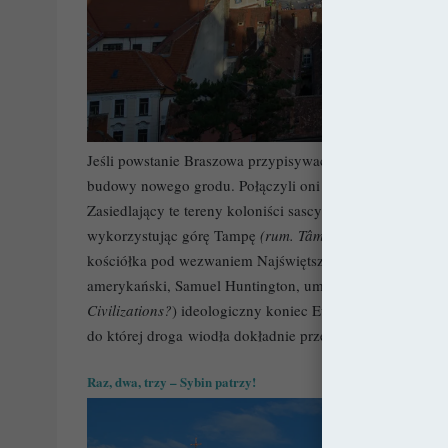
Jeśli powstanie Braszowa przypisywać więc będziemy krzy
budowy nowego grodu. Połączyli oni bowiem istniejące ju
Zasiedlający te tereny koloniści sascy natomiast, po at
wykorzystując górę Tampę
(rum. Tâmpa)
, jako naturaln
kościółka pod wezwaniem Najświętszej Marii Panny, rozkw
amerykański, Samuel Huntington, umiejscowił tu w swym
Civilizations?
) ideologiczny koniec Europy. Transylwania 
do której droga wiodła dokładnie przez barmy Braszowa)
Raz, dwa, trzy – Sybin patrzy!