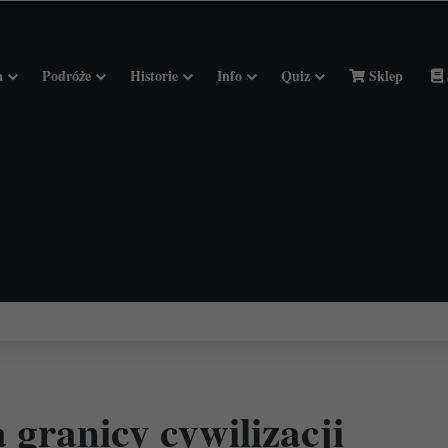
a
Podróże
Historie
Info
Quiz
Sklep
ciołach Francji.
 granicy cywilizacji