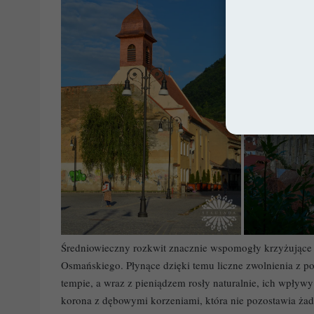
Średniowieczny rozkwit znacznie wspomogły krzyżujące 
Osmańskiego. Płynące dzięki temu liczne zwolnienia z pod
tempie, a wraz z pieniądzem rosły naturalnie, ich wpływy
korona z dębowymi korzeniami, która nie pozostawia żadn