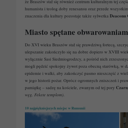
że Braszów stał się również centrum kulturalnym tej częś
humanista i teolog doby renesansu oraz przede wszystkim
Deaconu 
znaczenia dla kultury pozostaje także sylwetka
Miasto spętane obwarowaniam
Do XVI wieku Braszów stał się prawdziwą fortecą, szczyc
ulepszanie zakończyło się na dobre dopiero w XVIII wi
wyłącznie Sasi Siedmiogrodzcy, a pośród nich zrzeszony
mogli pędzić spokojny żywot poza obecną starówką, w d
epidemie i walki, aby zakończyć pasmo nieszczęść z wi
w jego historii pożar. Oprócz ogromnych zniszczeń i prawi
Czarn
pamiątkę – sadzę na kościele, zwanym od tej pory
węg. Fekete templom)
.
10 najpiękniejszych miejsc w Rumunii