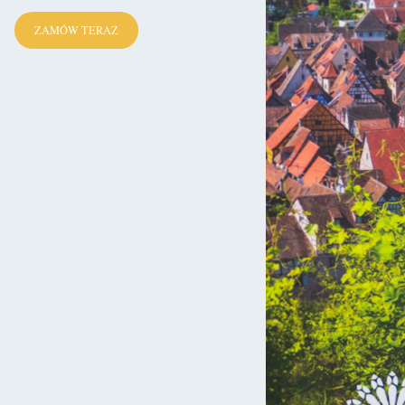
ZAMÓW TERAZ
żakom, to trzeba stwierdzić, że mieli dość dobre podwaliny dla
ż osady, które znajdowały się w obrębie dzisiejszych przedmieści.
akach Tatarów zmodyfikowali nieco pierwotne plany rozbudowy,
y element obronny. To właśnie u jej podnóżu, wokół drewnianego
itło miasto na granicy cywilizacji. (Wybitny politolog
„Zderzenie Cywilizacji?”
 głośny artykule
(ang. The Clash of
stała się więc ostatnim bastionem chrześcijańskiej części świata,
.