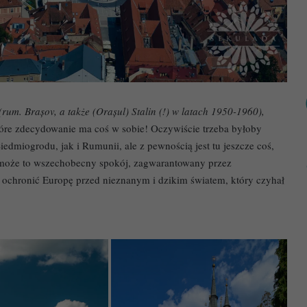
(rum. Brașov, a także (Orașul) Stalin (!) w latach 1950-1960),
które zdecydowanie ma coś w sobie! Oczywiście trzeba byłoby
edmiogrodu, jak i Rumunii, ale z pewnością jest tu jeszcze coś,
może to wszechobecny spokój, zagwarantowany przez
ł ochronić Europę przed nieznanym i dzikim światem, który czyhał