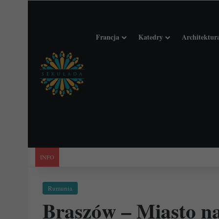
Francja
Katedry
Architektur
"Święta Francja". Przewodnik po 101 średniowiecznych koś
INFO
Rumunia
Braszów – Miasto na