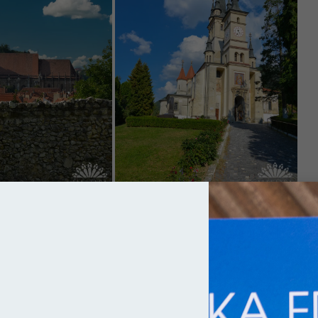
rzez znanych nam bardzo dobrze, braci z Zakonu Szpitala
ie, czyli krzyżaków. Miało to być na początku XIII wieku, na
się w niebezpiecznych dla jego interesów, planach gości.
żyli już wznieść twierdzę o znajomo brzmiącej nazwie –