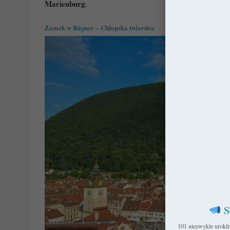
Marienburg
.
Zamek w Râșnov – Chłopska twierdza
S
101 niezwykle urokl