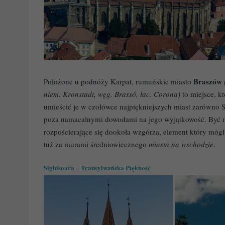
Braszów
Położone u podnóży Karpat, rumuńskie miasto
niem. Kronstadt, węg. Brassó, łac. Corona)
to miejsce, 
umieścić je w czołówce najpiękniejszych miast zarówno Si
poza namacalnymi dowodami na jego wyjątkowość. Być 
rozpościerające się dookoła wzgórza, element który móg
tuż za murami średniowiecznego
miasta na wschodzie
.
Sighisoara – Transylwańska Piękność