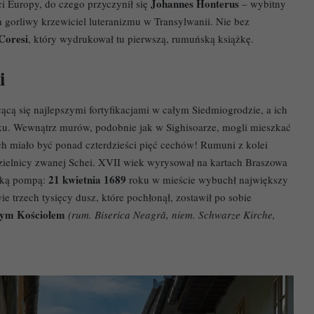
Johannes Honterus
ci Europy, do czego przyczynił się
– wybitny
 gorliwy krzewiciel luteranizmu w Transylwanii. Nie bez
Coresi
, który wydrukował tu pierwszą, rumuńską książkę.
i
ącą się najlepszymi fortyfikacjami w całym Siedmiogrodzie, a ich
eku. Wewnątrz murów, podobnie jak w Sighisoarze, mogli mieszkać
ch miało być ponad czterdzieści pięć cechów! Rumuni z kolei
zielnicy zwanej Schei. XVII wiek wyrysował na kartach Braszowa
21 kwietnia 1689
elką pompą:
roku w mieście wybuchł największy
e trzech tysięcy dusz, które pochłonął, zostawił po sobie
ym Kościołem
(rum. Biserica Neagră, niem. Schwarze Kirche,