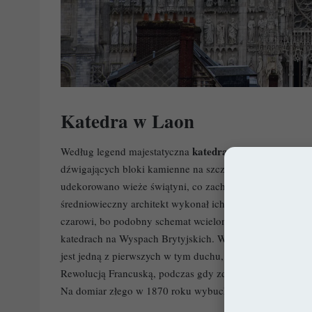
Katedra w Laon
katedra w Laon
Według legend majestatyczna
(fr. Cath
dźwigających bloki kamienne na szczyt wzgórza na którym
Villarda de
udekorowano wieże świątyni, co zachwyciło
średniowieczny architekt wykonał ich szkice, które szczęś
czarowi, bo podobny schemat wcielono w życie choćby w
katedrach na Wyspach Brytyjskich. Wpływ na rozwijającą 
jest jedną z pierwszych w tym duchu, a prace nad nią roz
Rewolucją Francuską, podczas gdy zdewastowano jej wnęt
Na domiar złego w 1870 roku wybuch prochu w pobliżu k