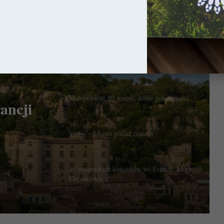
Kraj Loary: 10 miejsc, które warto
zobaczyć!
10 sielskich wiosek we Francji
Małopolskie: 10 miejsc, które pokochacie!
ancji
Visby – Miasto ponad czasem
10 romańskich kościołów we Francji, które
Cię zachwycą!
10 pięknych ruin we Francji