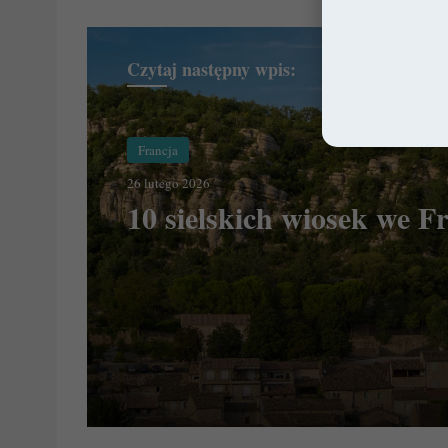
Czytaj następny wpis:
Francja
26 lutego 2026
10 sielskich wiosek we Fr