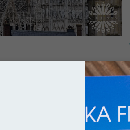
édrale Notre-Dame de Laon)
powstała dzięki pomocy wołów,
 stanęła. Ku ich pamięci, to właśnie rzeźbami tych zwierząt,
 Honnecourt
. Dla upamiętnienia nietypowej dekoracji
liwie przetrwały do naszych czasów. Nie tylko on uległ jej
 Bambergu czy Naumburgu. Jej ściętą apsydę z kolei powielono w
się architekturę gotycką nie powinien dziwić, bo katedra w Laon
poczęły się już w 1155 roku. Jej splendor przygasł wraz z Wielką
rze i dekapitowano niemal wszystkie rzeźby portali zachodnich.
atedry wysadził w powietrze większość witraży.