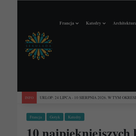
Francja
Katedry
Architektur
"Święta Francja". Przewodnik po 101 średniowiecznych koś
INFO
Francja
Gotyk
Katedry
10 najpiękniejszych 