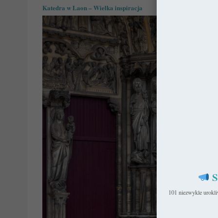
Katedra w Laon – Wielka inspiracja
S
101 niezwykle urokl