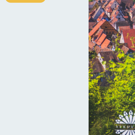
Pikardia i jej „Wielka Siódemka”
Kujawsko-pomorskie: 10 miejsc, które
powiodła się praktycznie w 100%. Dzięki temu oglądać możemy tu
warto zobaczyć!
ię niezwykłą, jak na okres ich powstawania, charakterystyką
ażna jest tu XII-wieczna chrzcielnica oraz dwa ołtarze: św. Jana
masza Becketa – datowany na rok 1173. W dekoracji zewnętrznej
Kościół w Saint-Thibault- Koronkowa
robota
 ale także pięć wybijających się z bryły wież. Warto także
st także krużganek!
10 najpiękniejszych miejsc w Czechach
5
6
7
8
9
10
11
12
tępna strona
Burgundia-Franche-Comté: 10 miejsc, które
warto zobaczyć!