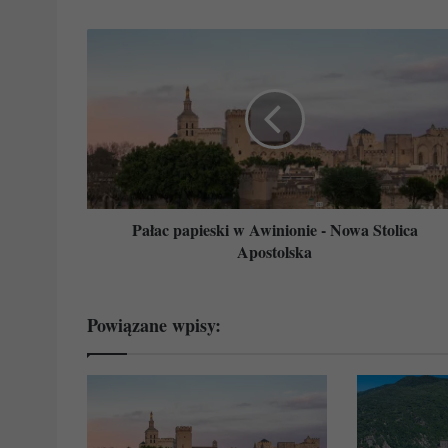
Pałac
papieski
w
Awinionie
-
Nowa
Stolica
Apostolska
Pałac papieski w Awinionie - Nowa Stolica
Apostolska
Powiązane wpisy: