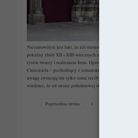
Niesamowitym jest fakt, że ich misterna rekonstrukcja 
pokaźny zbiór XII i XIII-wiecznych szkieł wyróżniający s
rysów twarzy i realizmem form. Oprócz nich szczególnie w
Chrzciciela – pochodzący z romańskiej katedry i św. To
uwagę zwracają nie tylko same rzeźby świętych czy wołów,
wiedzieć, że od strony południowej skutecznie ukryty je
Poprzednia strona
1
2
3
4
Nas