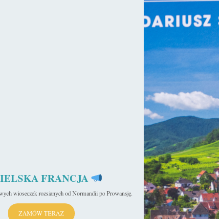
IELSKA FRANCJA
iwych wioseczek rozsianych od Normandii po Prowansję.
ZAMÓW TERAZ