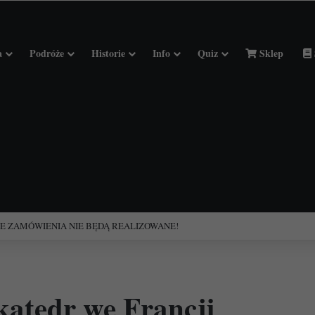
a
Podróże
Historie
Info
Quiz
Sklep
ciołach Francji.
katedr we Francji