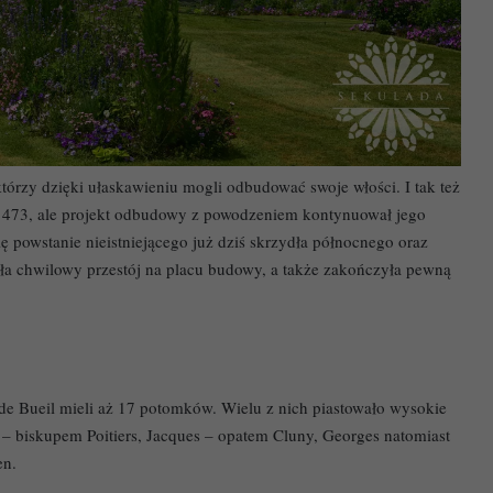
tórzy dzięki ułaskawieniu mogli odbudować swoje włości. I tak też
 1473, ale projekt odbudowy z powodzeniem kontynuował jego
ę powstanie nieistniejącego już dziś skrzydła północnego oraz
ła chwilowy przestój na placu budowy, a także zakończyła pewną
de Bueil mieli aż 17 potomków. Wielu z nich piastowało wysokie
I – biskupem Poitiers, Jacques – opatem Cluny, Georges natomiast
en.