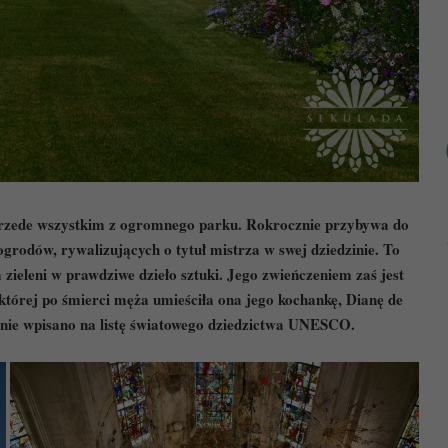
przede wszystkim z ogromnego parku. Rokrocznie przybywa do
grodów, rywalizujących o tytuł mistrza w swej dziedzinie. To
zieleni w prawdziwe dzieło sztuki. Jego zwieńczeniem zaś jest
tórej po śmierci męża umieściła ona jego kochankę, Dianę de
zenie wpisano na listę światowego dziedzictwa UNESCO.