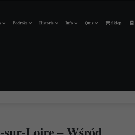
a
Podróże
Historie
Info
Quiz
Sklep
ciołach Francji.
sur-Loire – Wśród