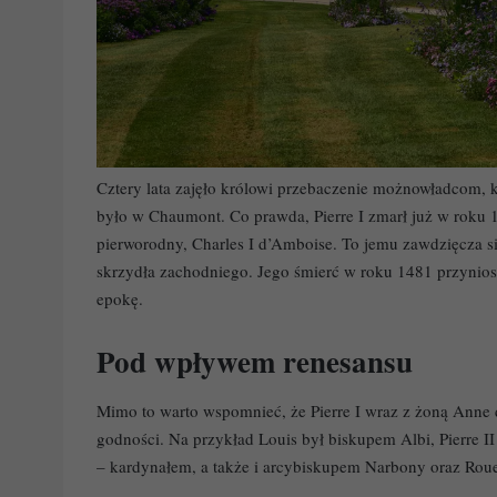
Cztery lata zajęło królowi przebaczenie możnowładcom, k
było w Chaumont. Co prawda, Pierre I zmarł już w roku
pierworodny, Charles I d’Amboise. To jemu zawdzięcza si
skrzydła zachodniego. Jego śmierć w roku 1481 przynios
epokę.
Pod wpływem renesansu
Mimo to warto wspomnieć, że Pierre I wraz z żoną Anne 
godności. Na przykład Louis był biskupem Albi, Pierre I
– kardynałem, a także i arcybiskupem Narbony oraz Rou