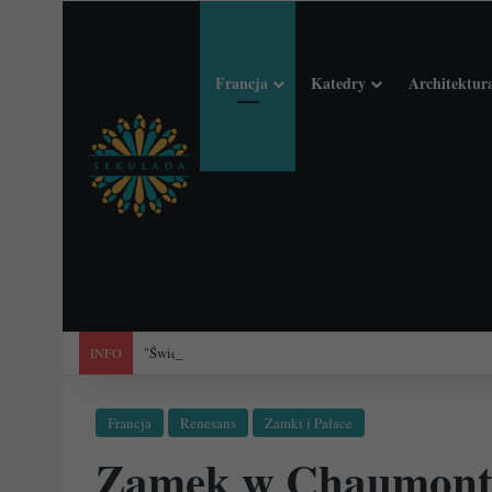
Francja
Katedry
Architektur
"Święta Francja". Przewodnik po 101 średniowiecznych koś
INFO
Francja
Renesans
Zamki i Pałace
Zamek w Chaumont-