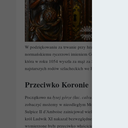
W podziękowaniu za trwanie przy hrabim Eudesie, jak i
normańskiemu rycerzowi imieniem Gelduin. Niedługo po ty
która w roku 1054 wyszła za mąż za Sulpice I d’Amboise
najstarszych rodów szlacheckich we Francji, w którego po
Przeciwko Koronie
Początkowo na
łysej górze (łac. calvus mons,
czyli
chaum
zobaczyć możemy w nieodległym Montrichard. Kiedy jedn
Sulpice II d’Amboise zainicjował wielką odbudowę. Nieste
król Ludwik XI nakazał bezwzględne zniszczenie posiadł
wymierzone były przeciwko właścicielowi z linii Amboise