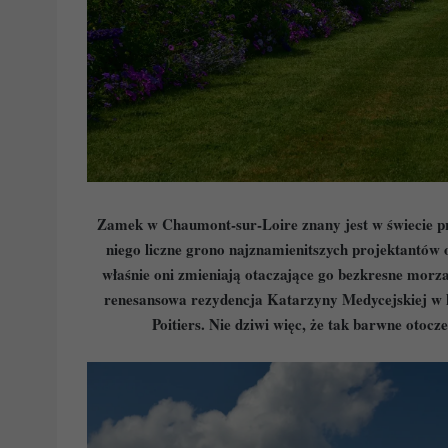
Zamek w Chaumont-sur-Loire znany jest w świecie 
niego liczne grono najznamienitszych projektantów o
właśnie oni zmieniają otaczające go bezkresne morza 
renesansowa rezydencja Katarzyny Medycejskiej w k
Poitiers. Nie dziwi więc, że tak barwne otoc