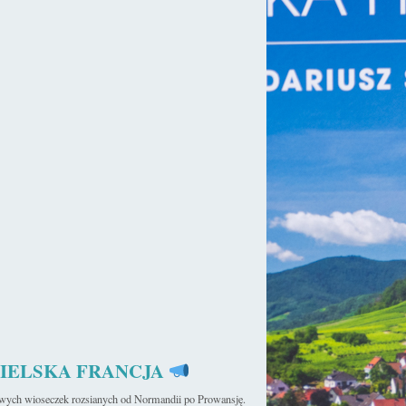
amek w Chaumont
(fr. Château de Chaumont-sur-Loire)
swymi
zu konfliktu hrabiego Blois – Eudesa I z hrabią Andegawenii –
łównym zadanie była obserwacja i obrona brzegów Loary, niziny
IELSKA FRANCJA
iwych wioseczek rozsianych od Normandii po Prowansję.