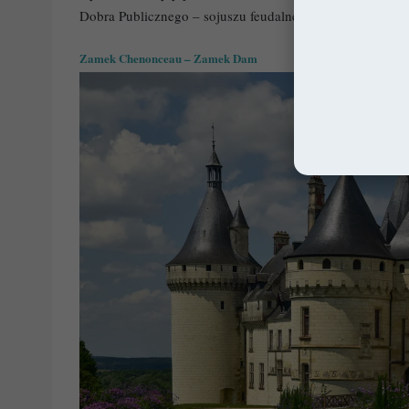
Dobra Publicznego – sojuszu feudalnej szlachty z 1465
Zamek Chenonceau – Zamek Dam