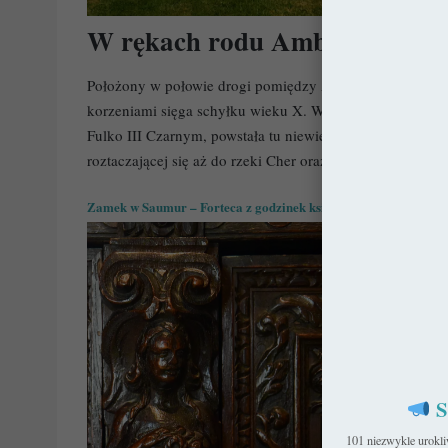
W rękach rodu Amboise
Położony w połowie drogi pomiędzy Amboise i Blois z
korzeniami sięga schyłku wieku X. Wtedy to też, w oblic
Fulko III Czarnym, powstała tu niewielka forteca. Jej g
roztaczającej się aż do rzeki Cher oraz Doliny Beuvron.
Zamek w Saumur – Forteca z godzinek księcia de Berry
S
101 niezwykle urokl