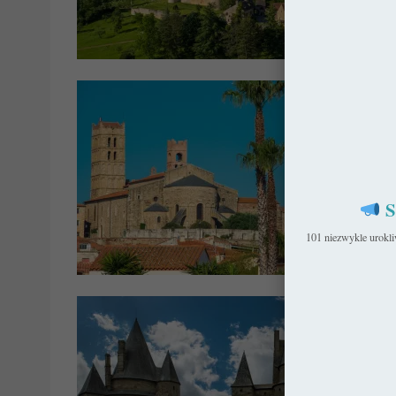
Franc
S
101 niezwykle urokl
Planer Podró