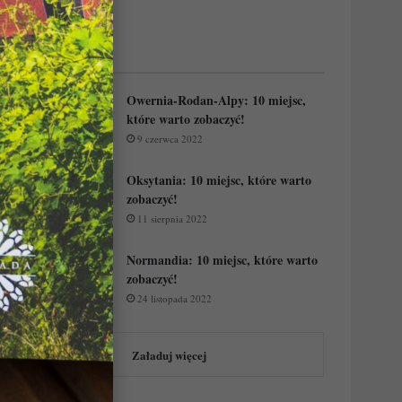
Regiony Francji:
Owernia-Rodan-Alpy: 10 miejsc,
które warto zobaczyć!
9 czerwca 2022
Oksytania: 10 miejsc, które warto
zobaczyć!
11 sierpnia 2022
Normandia: 10 miejsc, które warto
zobaczyć!
24 listopada 2022
Załaduj więcej