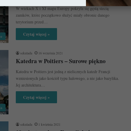
W wiekach X i XI mapa Europy pokryła się gęstą siecią
zamków, które początkowo służyć miały obronie danego
terytorium przed…
Czytaj więcej »
ce
sekulada
16 września 2021
Katedra w Poitiers – Surowe piękno
Katedra w Poitiers jest jedną z nielicznych katedr Francji
wzniesionych jako kościół typu halowego, a nie jako bazylika.
Jej architektura…
Czytaj więcej »
ja
sekulada
1 kwietnia 2021