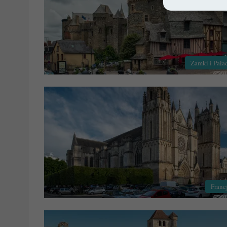
Zamki i Pała
Franc