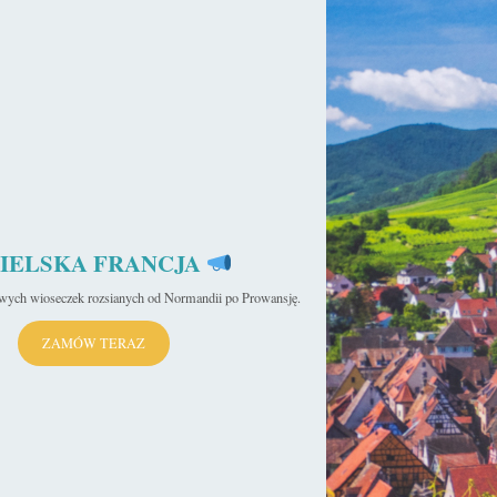
Czytaj więcej »
ja
sekulada
28 lipca 2022
Południowa Francja – Samochodem po
Owernii, Oksytanii i Lazurowym
Wybrzeżu
Południowa Francja ma w sobie to coś, dla czego ściągają tu
IELSKA FRANCJA
miliony turystów rocznie. Zapewne chodzi o słońce i morze,…
iwych wioseczek rozsianych od Normandii po Prowansję.
Czytaj więcej »
ży
ZAMÓW TERAZ
sekulada
26 maja 2022
Samochodem na północ Francji
Niejednokrotnie już przekonałem się o tym, że samochód to
najlepszy środek transportu. Daje ogromne poczucie