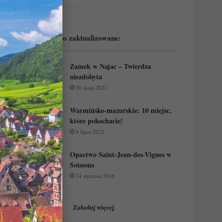
Podejrzyj ostatnio zaktualizowane:
Zamek w Najac – Twierdza
niezdobyta
20 maja 2021
Warmińsko-mazurskie: 10 miejsc,
które pokochacie!
8 lipca 2021
Opactwo Saint-Jean-des-Vignes w
Soissons
24 stycznia 2016
Załaduj więcej