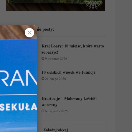
Przeczytaj ostatnie posty:
✕
Kraj Loary: 10 miejsc, które warto
zobaczyć!
9 kwietnia 2026
10 sielskich wiosek we Francji
26 lutego 2026
Hrastovlje – Malowany kościół
warowny
6 listopada 2025
Załaduj więcej