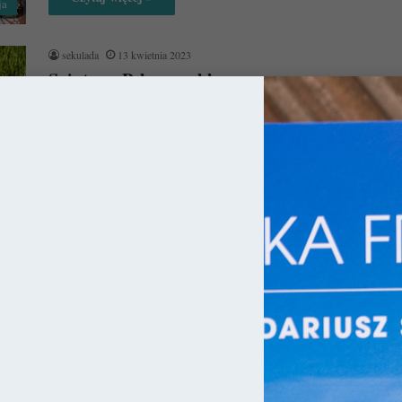
ja
sekulada
13 kwietnia 2023
Saintes – Pełen wachlarz
Położone w regionie Nowa Akwitania niewielkie miasto Saintes
szczyci się całkiem sporym wachlarzem wielowiekowych
monumentów. W jego panoramie znaleźć można…
Czytaj więcej »
ja
sekulada
5 stycznia 2023
10 bajkowych miasteczek we Francji
Ilość pięknych miejsc we Francji jest wręcz zatrważająca i
chyba w każdej wiosce znajdzie się coś wartego uwagi. Oto
wybór…