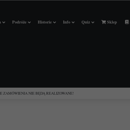
a
Podróże
Historie
Info
Quiz
Sklep
ciołach Francji.