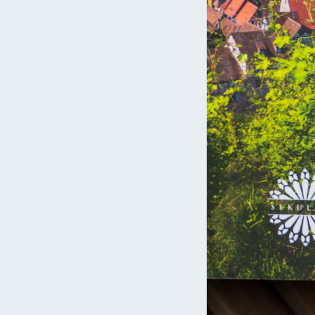
niezależności, dzięki czemu w spełnieniu…
Czytaj więcej »
ja
sekulada
17 lutego 2022
Kościół w Aubeterre-sur-Dronne –
Podziemny monolit
Położone około 50 kilometrów na zachód od Périgueux
miasteczko Aubeterre-sur-Dronne znane jest w świecie z
pięknego położenia oraz dwóch romańskich…
Czytaj więcej »
ja
sekulada
3 lutego 2022
10 zamków we Francji, których mogliście
nie znać!