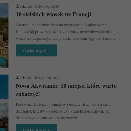
sekulada
26 lutego 2026
10 sielskich wiosek we Francji
Ostatnie lata poświęciłem na intensywne eksplorowanie
francuskiej prowincji, która zgodnie z przewidywaniami tonie
wręcz we wspaniałych zabytkach. Owocem tego działania…
Czytaj więcej »
ja
sekulada
5 grudnia 2024
Nowa Akwitania: 10 miejsc, które warto
zobaczyć!
Ponieważ dzisiejsza Francja w rzeczywistości składa się z
dziesiątek księstw / królestw czy krain historycznych, jej
dziedzictwo kulturowe jest niezwykle…
Czytaj więcej »