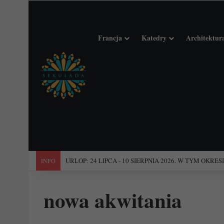
Francja
Katedry
Architektur
"Święta Francja". Przewodnik po 101 średniowiecznych koś
INFO
nowa akwitania