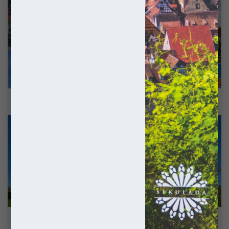
Siedmiogród
Otóż tak, tak właśnie! Na to by wychodziło. Pierwszy raz przeszło
-
Siedmiu
mi przez myśl, że może warto było skusić się w końcu na
Wspaniałych
wycieczkę zaplanowaną od A do Z, nie przeze mnie, a przez
kogoś innego. I pomyśleć, że jeszcze kilka dni przed wyjazdem
wpadła mi w ręce oferta z
Rainbow
, i to ze Sztokholmem w
dokładce! Było brać, ale jak to mówią, mądry Polak po szkodzie.
Nie ma wszak co jojczyć, przejdźmy więc do konkretów.
Siedmiogród - Siedmiu Wspaniałych
Kowno
-
Niczym
doktor
Jekyll
i
pan
Hyde
Kowno - Niczym doktor Jekyll i pan Hyde