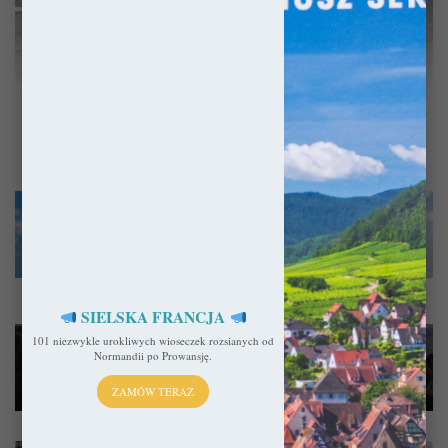
Pokaż więcej
My Wilno „zastąpiliśmy” tym razem Helsinkami, ot tak, z czystej
pazerności podróżniczej. Bilety na prom z Tallina de stolicy
Skandynawia
SIELSKA FRANCJA
Finlandii zakupiłem z odpowiednim wyprzedzeniem, ułożyłem
4 września 2025
101 niezwykle urokliwych wioseczek rozsianych od
plan idealny i… Zapomnieliśmy popłynąć. Kiedy przyszło do
Visby – Miasto ponad czasem
Normandii po Prowansję.
odprawy internetowej spojrzałem na datę, a tam zonk: przecież
dzisiaj powinniśmy być w Helsinkach! Gorycz i smutek wzięły
ZAMÓW TERAZ
górę, bo niby jak to się mogło stać? Czy da się zatracić w
podróżowaniu tak bardzo, że zapomina się o Bożym świecie?