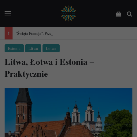
Menu
Podejrz
Sz
"Święta Francja". Przewodnik po 101 średniowiecznych kościołach Francji.
Estonia
Litwa
Łotwa
Litwa, Łotwa i Estonia –
Praktycznie