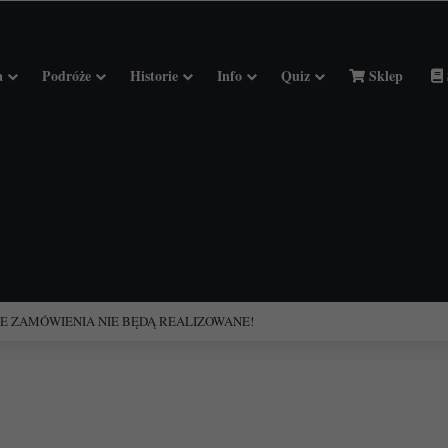
a
Podróże
Historie
Info
Quiz
Sklep
ciołach Francji.