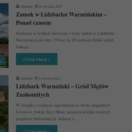
sekulada
20 stycznia 2022
Zamek w Lidzbarku Warmińskim –
Ponad czasem
Osadzony w widłach Samsyrny i Łyny zamek w Lidzbarku
Warmińskim od roku 1350 aż do III rozbioru Polski pełnił
funkcję…
Czytaj więcej »
yk
sekulada
6 stycznia 2022
Lidzbark Warmiński – Gród Mężów
Znakomitych
W związku z realnym zagrożeniem ze strony pogańskich
Litwinów, biskup Jan z Miśni zainicjował kilka ważnych
projektów budowlanych. Jednym z…
Czytaj więcej »