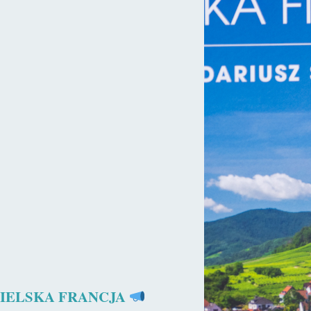
Czytaj więcej »
ły
sekulada
5 sierpnia 2021
10 miejsc na Warmii i Mazurach, których
mogliście nie znać!
Na Warmii i Mazurach odnaleźć można setki pięknych miejsc o
których, zdaje się, świat wciąż nie ma jeszcze pojęcia.
Większość…
Czytaj więcej »
ka
sekulada
29 lipca 2021
Zamek w Reszlu – Na krańcu Warmii
Należący do biskupów warmińskich XIV-wieczny zamek w
IELSKA FRANCJA
Reszlu to jedna z najbardziej rozpoznawalnych rezydencji