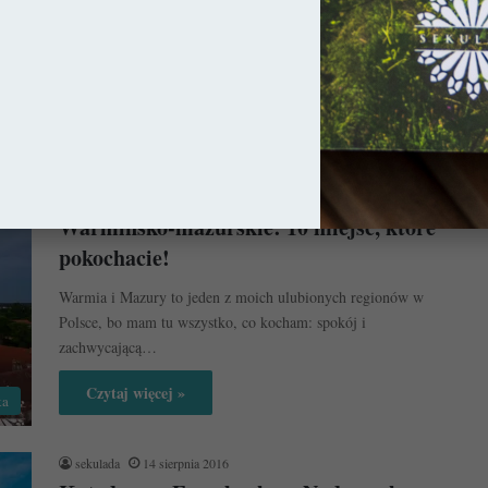
Reszel to urokliwe miasteczko przy historycznej granicy
Warmii. Aż do I rozbioru Polski był jedną z najważniejszych
siedzib biskupów warmińskich,…
Czytaj więcej »
ka
sekulada
8 lipca 2021
Warmińsko-mazurskie: 10 miejsc, które
pokochacie!
Warmia i Mazury to jeden z moich ulubionych regionów w
Polsce, bo mam tu wszystko, co kocham: spokój i
zachwycającą…
Czytaj więcej »
ka
sekulada
14 sierpnia 2016