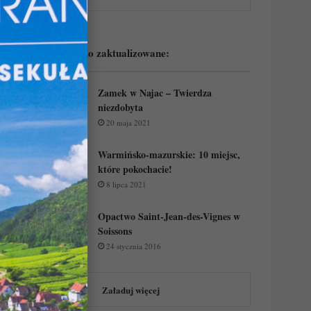
Podejrzyj ostatnio zaktualizowane:
Zamek w Najac – Twierdza
niezdobyta
20 maja 2021
Warmińsko-mazurskie: 10 miejsc,
które pokochacie!
8 lipca 2021
Opactwo Saint-Jean-des-Vignes w
Soissons
24 stycznia 2016
Załaduj więcej