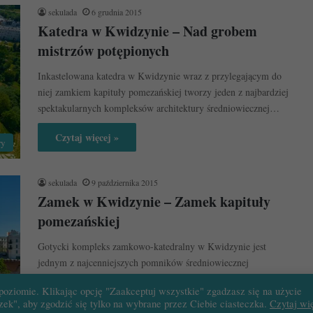
sekulada
6 grudnia 2015
Katedra w Kwidzynie – Nad grobem
mistrzów potępionych
Inkastelowana katedra w Kwidzynie wraz z przylegającym do
niej zamkiem kapituły pomezańskiej tworzy jeden z najbardziej
spektakularnych kompleksów architektury średniowiecznej…
Czytaj więcej »
ry
sekulada
9 października 2015
Zamek w Kwidzynie – Zamek kapituły
pomezańskiej
Gotycki kompleks zamkowo-katedralny w Kwidzynie jest
jednym z najcenniejszych pomników średniowiecznej
architektury ceglanej w Polsce. Choć sam zamek ustępuje
poziomie. Klikając opcję "Zaakceptuj wszystkie" zgadzasz się na użycie
miejsca…
ek", aby zgodzić się tylko na wybrane przez Ciebie ciasteczka.
Czytaj wię