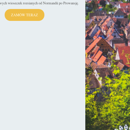
Wieków Średnich w kraju. Wszystko to…
iwych wioseczek rozsianych od Normandii po Prowansję.
Czytaj więcej »
ZAMÓW TERAZ
ce
sekulada
25 lipca 2021
Kościół w Reszlu – Pod rozgwieżdżonym
nieboskłonem
Poświęcony świętym Apostołom Piotrowi i Pawłowi kościół w
Reszlu, to obok zamku biskupów warmińskich, najważniejszy
zabytek tego miasta. Jego historia…
Czytaj więcej »
ły
sekulada
22 lipca 2021
Reszel. W blasku ostatniego stosu
Europy?