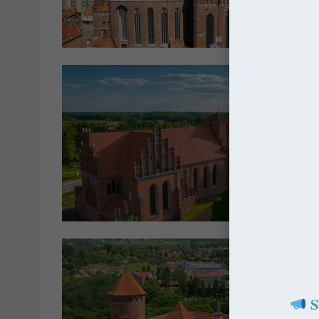
Kościo
Pols
S