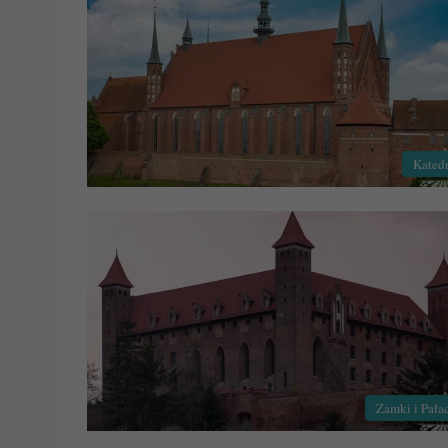
Kated
Zamki i Pała