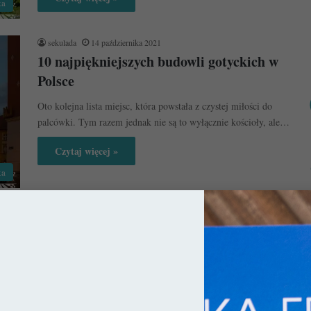
ka
sekulada
14 października 2021
10 najpiękniejszych budowli gotyckich w
Polsce
Oto kolejna lista miejsc, która powstała z czystej miłości do
palcówki. Tym razem jednak nie są to wyłącznie kościoły, ale…
Czytaj więcej »
ka
sekulada
19 sierpnia 2021
Bazylika Mariacka w Gdańsku –
Największa ceglana świątynia na świecie
Bazylika Mariacka w Gdańsku jest największą ceglaną świątynią
na świecie. Swój rozmach zawdzięcza przede wszystkim
bogatym mieszczanom, wspierający swymi majątkami…