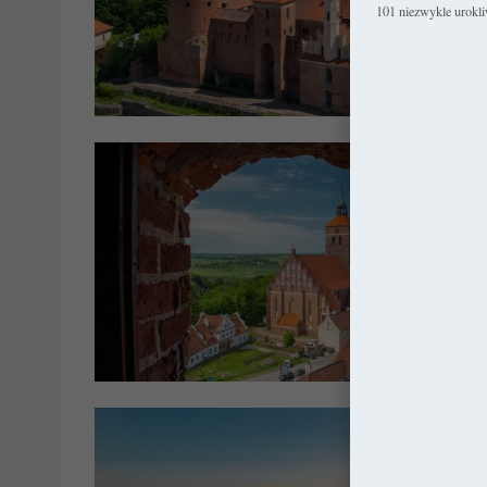
101 niezwykle urokl
Zamki i Pała
Kościo