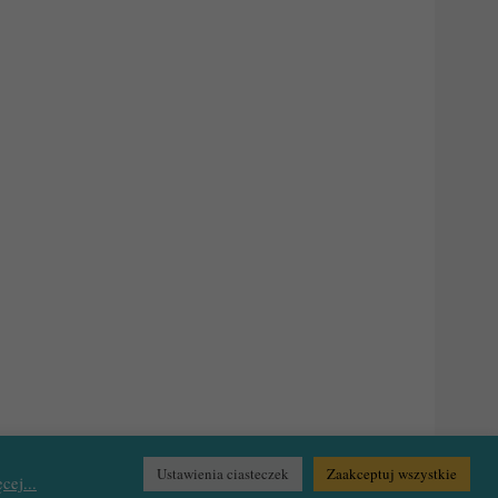
Ustawienia ciasteczek
Zaakceptuj wszystkie
cej...