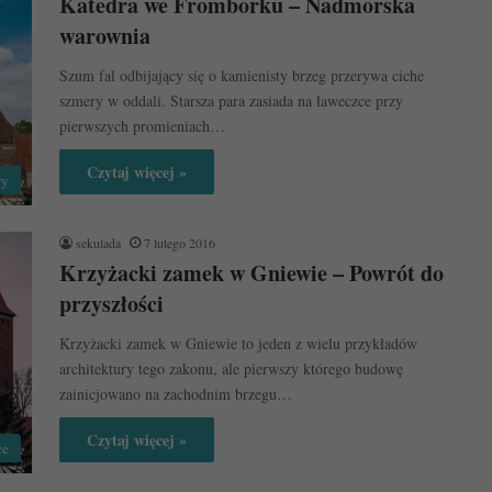
Katedra we Fromborku – Nadmorska
warownia
Szum fal odbijający się o kamienisty brzeg przerywa ciche
szmery w oddali. Starsza para zasiada na ławeczce przy
pierwszych promieniach…
Czytaj więcej »
ry
sekulada
7 lutego 2016
Krzyżacki zamek w Gniewie – Powrót do
przyszłości
Krzyżacki zamek w Gniewie to jeden z wielu przykładów
architektury tego zakonu, ale pierwszy którego budowę
zainicjowano na zachodnim brzegu…
Czytaj więcej »
ce