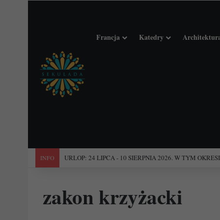
Francja
Katedry
Architektur
"Święta Francja". Przewodnik po 101 średniowiecznych koś
INFO
zakon krzyżacki