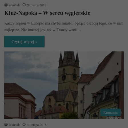
sekulada
28 marca 2018
Kluż-Napoka – W sercu węgierskie
Każdy region w Europie ma chyba miasto, będące esencją tego, co w nim
najlepsze. Nie inaczej jest też w Transylwanii,…
Czytaj więcej »
Rumunia
sekulada
14 lutego 2018