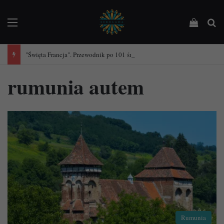
Menu
Podejrz
Sz
"Święta Francja". Przewodnik po 101 średniowiecznych kościołach Francji.
rumunia autem
Rumunia