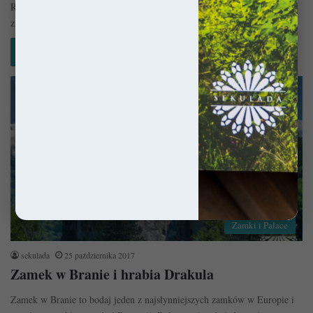
Rumunia to zdecydowanie jedno z moich najukochańszych miejsc na
ziemi. Po raz pierwszy trafiłem tu upalnym latem 2011 roku i…
Czytaj więcej »
Zamki i Pałace
sekulada
25 października 2017
Zamek w Branie i hrabia Drakula
Zamek w Branie to bodaj jeden z najsłynniejszych zamków w Europie i