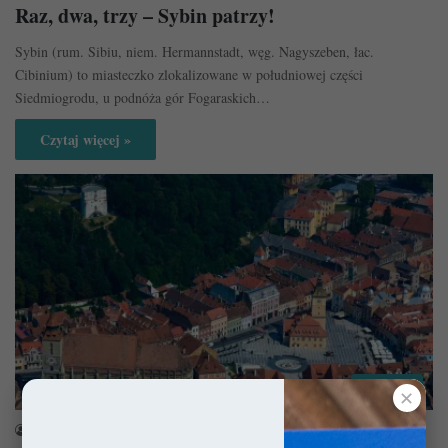
Raz, dwa, trzy – Sybin patrzy!
Sybin (rum. Sibiu, niem. Hermannstadt, węg. Nagyszeben, łac.
Cibinium) to miasteczko zlokalizowane w południowej części
Siedmiogrodu, u podnóża gór Fogaraskich…
Czytaj więcej »
Rumunia
✕
sekulada
29 listopada 2017