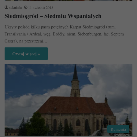
sekulada
11 kwietnia 2018
Siedmiogród – Siedmiu Wspaniałych
Ukryty pośród kilku pasm potężnych Karpat Siedmiogród (rum.
Transilvania / Ardeal, węg. Erdély, niem. Siebenbürgen, łac. Septem
Castra), na przestrzeni…
Czytaj więcej »
Rumunia