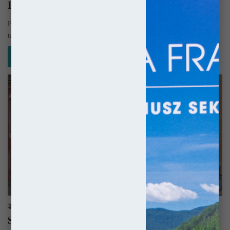
Braszów – Miasto na granicy cywilizacji
Położone u podnóży Karpat, rumuńskie miasto Braszów (rum. Brașov, a
także (Orașul) Stalin (!) w latach 1950-1960), niem. Kronstadt, węg.…
Czytaj więcej »
Rumunia
sekulada
15 listopada 2017
Sighisoara – Transylwańska piękność