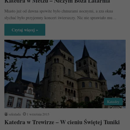
Katedra w Metzu – Niczym Boża Latarnia
Miasto już od dawna spowite było chmurami nocnymi, a zza okna
słychać było przyjemny koncert świerszczy. Nic nie sprawiało mu…
Czytaj więcej »
Katedry
sekulada
1 września 2015
Katedra w Trewirze – W cieniu Świętej Tuniki