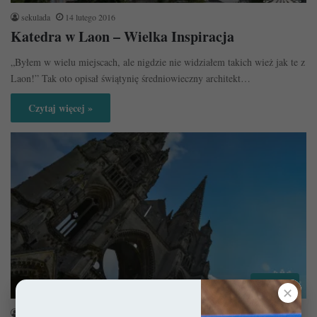
sekulada
14 lutego 2016
Katedra w Laon – Wielka Inspiracja
„Byłem w wielu miejscach, ale nigdzie nie widziałem takich wież jak te z
Laon!” Tak oto opisał świątynię średniowieczny architekt…
Czytaj więcej »
Opactwa
✕
sekulada
24 stycznia 2016