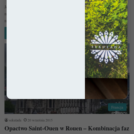
Jest sobie takie miejsce u źródeł Sekwany, którego potęga przetrwała
najazdy wikingów, Wojnę Stuletnią i całą masę zawirowań politycznych
na…
Czytaj więcej »
Francja
sekulada
20 września 2015
Opactwo Saint-Ouen w Rouen – Kombinacja faz