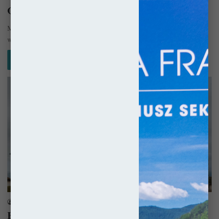
Opactwo Saint-Jean-des-Vignes w Soissons
Mania wyburzania Ostatnio dość często w mediach porusza się temat
wyburzania kościołów we Francji. Według uchwały z 1905 roku są…
Czytaj więcej »
Gotyk
sekulada
17 stycznia 2016
Bazylika w L’Epine – Notre-Dame na cierniach