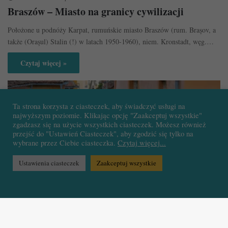
Braszów – Miasto na granicy cywilizacji
Położone u podnóży Karpat, rumuńskie miasto Braszów (rum. Brașov, a
także (Orașul) Stalin (!) w latach 1950-1960), niem. Kronstadt, węg.…
Czytaj więcej »
Ta strona korzysta z ciasteczek, aby świadczyć usługi na
najwyższym poziomie. Klikając opcję "Zaakceptuj wszystkie"
zgadzasz się na użycie wszystkich ciasteczek. Możesz również
przejść do "Ustawień Ciasteczek", aby zgodzić się tylko na
wybrane przez Ciebie ciasteczka.
Czytaj więcej...
Ustawienia ciasteczek
Zaakceptuj wszystkie
Rumunia
sekulada
15 listopada 2017
Sighisoara – Transylwańska piękność