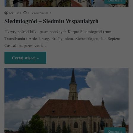
Rumunia
sekulada
11 kwietnia 2018
Siedmiogród – Siedmiu Wspaniałych
Ukryty pośród kilku pasm potężnych Karpat Siedmiogród (rum.
Transilvania / Ardeal, węg. Erdély, niem. Siebenbürgen, łac. Septem
Castra), na przestrzeni…
Czytaj więcej »
Rumunia