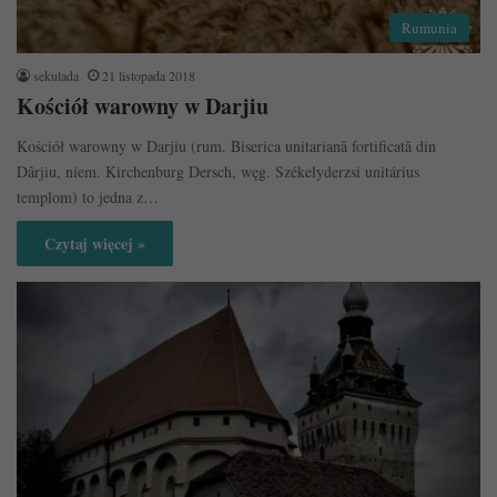
Rumunia
sekulada
21 listopada 2018
Kościół warowny w Darjiu
Kościół warowny w Darjiu (rum. Biserica unitariană fortificată din
Dârjiu, niem. Kirchenburg Dersch, węg. Székelyderzsi unitárius
templom) to jedna z…
Czytaj więcej »