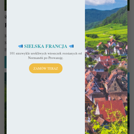
Kościoły
sekulada
1 sierpnia 2018
Kościół warowny w Viscri
Kościół warowny w Viscri (rum. Biserica fortificată din Viscri, niem.
Kirchenburg von Deutschweißkirch)toobok kościoła warownego w
SIELSKA FRANCJA
Biertanie, najbardziej rozpoznawalna budowla tego typu…
101 niezwykle urokliwych wioseczek rozsianych od
Normandii po Prowansję.
Czytaj więcej »
ZAMÓW TERAZ