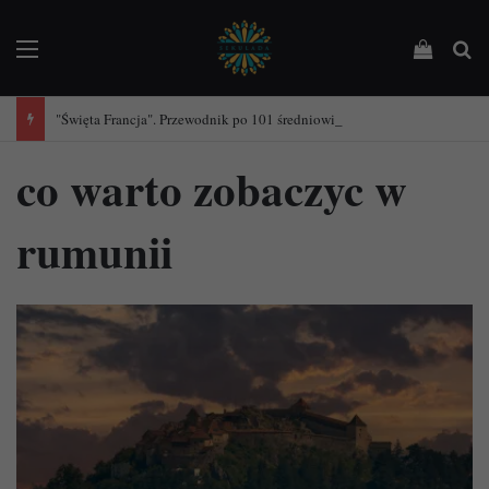
Menu
Podejrz
Sz
"Święta Francja". Przewodnik po 101 średniowiecznych kościołach Francji.
co warto zobaczyc w
rumunii