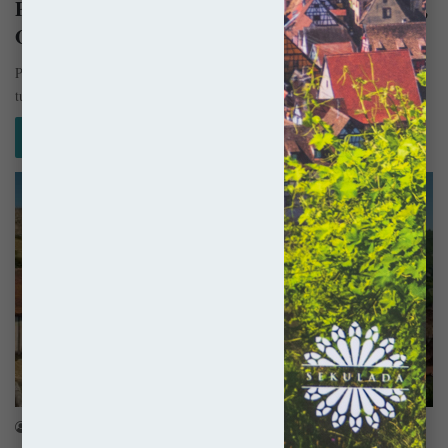
Południowa Francja – Samochodem po Owernii,
Oksytanii i Lazurowym Wybrzeżu
Południowa Francja ma w sobie to coś, dla czego ściągają tu miliony
turystów rocznie. Zapewne chodzi o słońce i morze,…
Czytaj więcej »
Francja
sekulada
1 kwietnia 2021