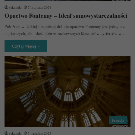
sekulada
7 listopada 2024
Opactwo Fontenay – Ideał samowystarczalności
Położone w dzikiej i bagnistej dolinie opactwo Fontenay jest jednym z
najstarszych, ale i dość dobrze zachowanych klasztorów cystersów w…
Czytaj więcej »
Francja
sekulada
7 września 2023