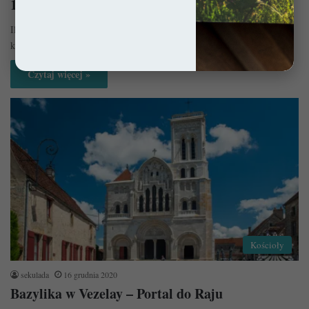
10 miasteczek we Francji, które pokochacie!
Ilość pięknych miejsc we Francji jest wręcz zatrważająca i chyba w
każdej wiosce znajdzie się coś wartego uwagi. Oto więc…
Czytaj więcej »
Kościoły
sekulada
16 grudnia 2020
Bazylika w Vezelay – Portal do Raju