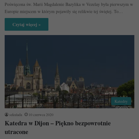
Poświęcona św. Marii Magdalenie Bazylika w Vezelay była pierwszym w
Europie miejscem w którym pojawiły się relikwie tej świętej. To…
Czytaj więcej »
Katedry
sekulada
10 czerwca 2020
Katedra w Dijon – Piękno bezpowrotnie
utracone