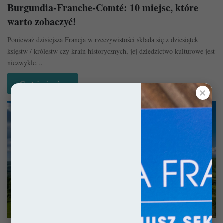
Burgundia-Franche-Comté: 10 miejsc, które
warto zobaczyć!
Ponieważ dzisiejsza Francja w rzeczywistości składa się z dziesiątek
księstw / królestw czy krain historycznych, jej dziedzictwo kulturowe jest
niezwykle…
Czytaj więcej »
✕
Francja