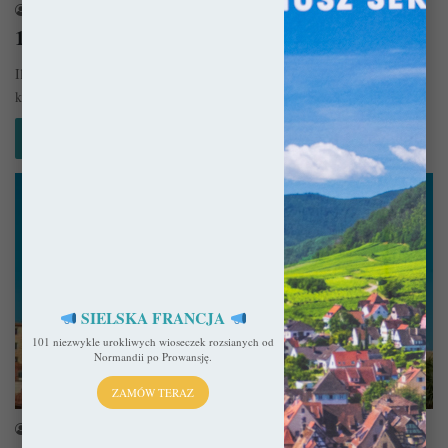
sekulada
5 stycznia 2023
10 bajkowych miasteczek we Francji
Ilość pięknych miejsc we Francji jest wręcz zatrważająca i chyba w
każdej wiosce znajdzie się coś wartego uwagi. Oto wybór…
Czytaj więcej »
SIELSKA FRANCJA
101 niezwykle urokliwych wioseczek rozsianych od
Normandii po Prowansję.
Planer Podróży
ZAMÓW TERAZ
sekulada
28 lipca 2022