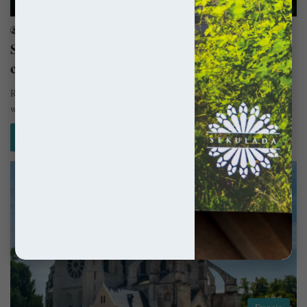
Francja
sekulada
2 września 2020
Samochodem na południe Francji – Podróż w
czasach zarazy
Rok 1816 był rokiem bez lata, zaś rok 2020 miał być rokiem bez
wakacji. Przyczyny tego drugiego wszak były bardziej…
Czytaj więcej »
Francja