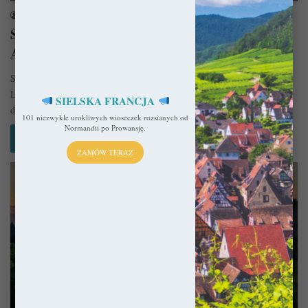
sekulada
25 lutego 2021
Samochodem przez Francję i Szwajcarię –
Alpejska przygoda 2
Samochodem przez Francję, a właściwie także przez Szwajcarię,
Lichtenstein i Luksemburg to plan dość luźnego eurotripu. Z miejscami
SIELSKA FRANCJA
dobranymi raczej…
101 niezwykle urokliwych wioseczek rozsianych od
Normandii po Prowansję.
Czytaj więcej »
ZAMÓW TERAZ