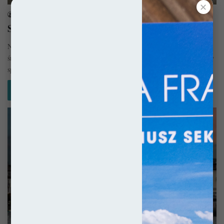
✕
sekulada
26 maja 2022
Samochodem na północ Francji
Niejednokrotnie już przekonałem się o tym, że samochód to najlepszy
środek transportu. Daje ogromne poczucie niezależności, dzięki czemu w
spełnieniu…
Czytaj więcej »
Szwajcaria