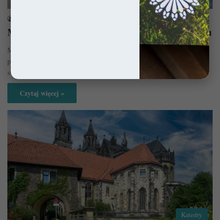
sekulada
29 sierpnia 2018
Magdeburg – Kolebka niemieckiego romanizmu
Magdeburg to sztandarowy przykład średniowiecznego miasta: bogate,
piękne i naszpikowane niezliczoną ilością wież kościelnych. Dwa razy w
swej historii zostało…
Czytaj więcej »
Katedry