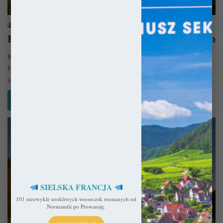
Niemcy
sekulada
29 kwietnia 2020
Katedra we Fryburgu Bryzgowijskim – Fenomen
Katedra we Fryburgu Bryzgowijskim (niem. Münster Unserer Lieben
Frau; Freiburger Münster) to jedna z niewielu, które udało się ukończyć
jeszcze…
Czytaj więcej »
SIELSKA FRANCJA
101 niezwykle urokliwych wioseczek rozsianych od
Normandii po Prowansję.