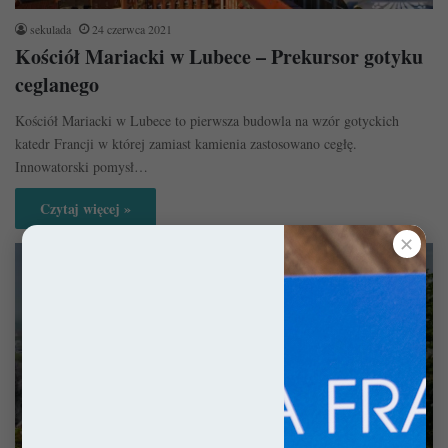
sekulada
24 czerwca 2021
Kościół Mariacki w Lubece – Prekursor gotyku
ceglanego
Kościół Mariacki w Lubece to pierwsza budowla na wzór gotyckich
katedr Francji w której zamiast kamienia zastosowano cegłę.
Innowatorski pomysł…
Czytaj więcej »
✕