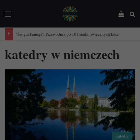
Menu
Podejrz
Sz
"Święta Francja". Przewodnik po 101 średniowiecznych kościołach Francji.
katedry w niemczech
Katedry