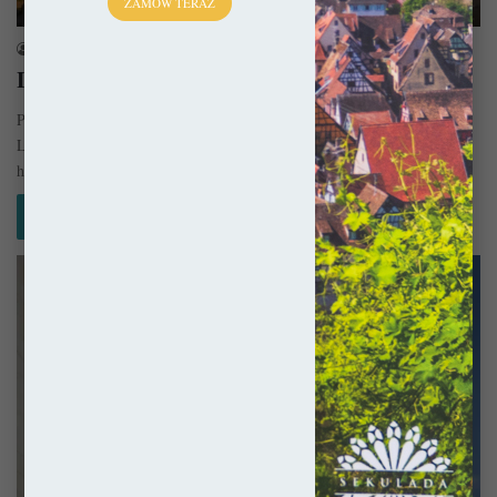
Niemcy
ZAMÓW TERAZ
sekulada
24 października 2018
Lubeka – Królowa Hanzy
Położona w kraju związkowym Szlezwik-Holsztyn Lubeka (niem.
Lübeck) to prawdziwa legenda stworzona przez nadbałtycką unię
handlową, której przewodniczyła. Świadectwem jej…
Czytaj więcej »
Niemcy