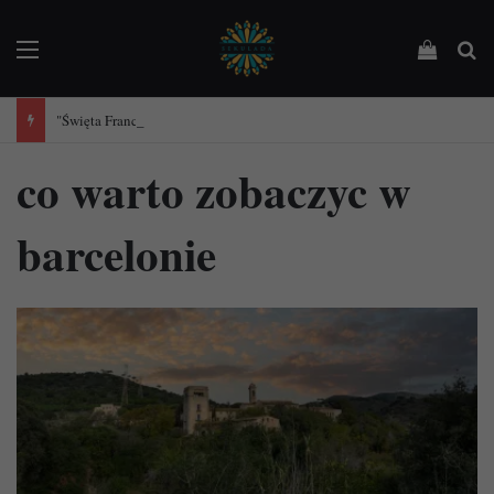
Menu
Podejrz
Sz
"Święta Francja". Przewodnik po 101 średniowiecznych kościołach Francji.
co warto zobaczyc w
barcelonie