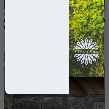
Romanizm
sekulada
17 stycznia 2015
Klasztor Sant Pau del Camp – Romański klejnot
Barcelony
Zawsze kiedy hrabia Barcelony musiał wyjechać z miasta, zastępował go
gubernator Bell·lloc. Pewnego dnia do stolicy Katalonii przybył papieski
posłaniec,…
Czytaj więcej »