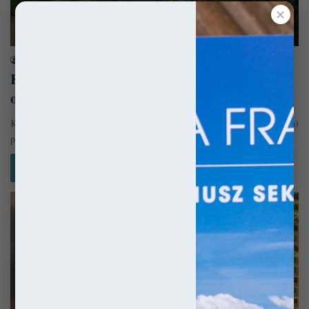
✕
Hiszpania
sekulada
23 lipca 2017
Klasztor Sant Jeroni de la Murtra – Galeria
osobistości
Klasztor Sant Jeroni de la Murtra (kat. Monestir Sant Jeroni de la Murtra)
położony jest w Dolinie Belén, 13 kilometrów…
Czytaj więcej »