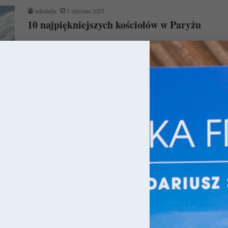
sekulada
2 stycznia 2025
10 najpiękniejszych kościołów w Paryżu
Paryż to miejsce, które można zwiedzać wieloma różnymi
szlakami, bo jest on wręcz naszpikowany całą gamą zabytków
chyba wszystkich epok…
Czytaj więcej »
ja
sekulada
18 marca 2020
Bazylika Saint Denis – Nekropolia królów
Francji
Bazylika Saint Denis (fr. Basilique Saint-Denis) to jeden z
najważniejszych obiektów w historii Europy, bo to właśnie tutaj
zrodziła się…
Czytaj więcej »