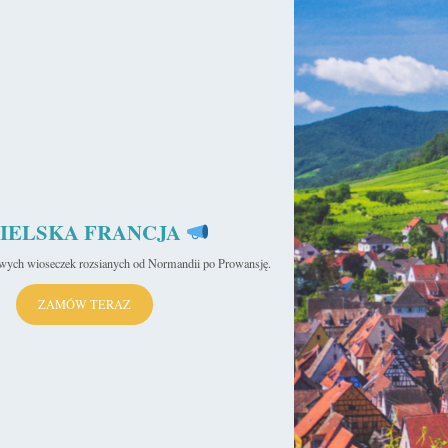
yk
sekulada
11 marca 2020
Katakumby Paryża – Memento Mori
Katakumby Paryża to prawdopodobnie najbardziej przerażające
miejsce w stolicy Francji. Biegnące pod ziemią tunele
wypełnione są milionami ludzkich szczątków, ale…
Czytaj więcej »
IELSKA FRANCJA
ja
iwych wioseczek rozsianych od Normandii po Prowansję.
ZAMÓW TERAZ
sekulada
19 lutego 2020
Co warto zobaczyć w Paryżu?
Co warto zobaczyć w Paryżu? Zabytki i atrakcje Paryża. Paryż
na weekend. Wszystkie te hasła studiowaliśmy bardzo dokładnie
nim po…