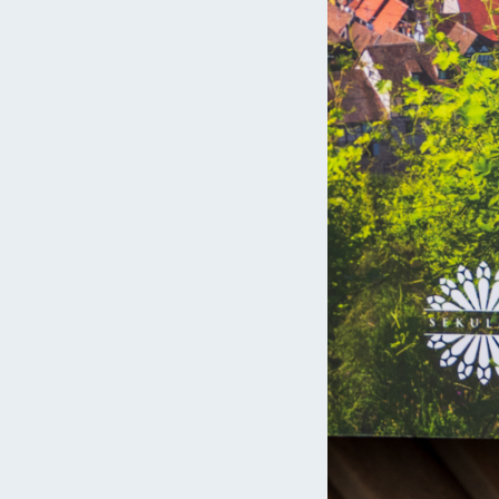
Czytaj więcej »
ja
sekulada
12 lutego 2020
Paryż na weekend
Paryż na weekend to plan iście szatański, bo miasto wręcz tonie
w zabytkach. Jest niczym wielkie muzeum pod chmurką,
więc…
Czytaj więcej »
ja