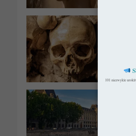
Got
S
Franc
101 niezwykle urokl