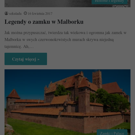
Historie i legendy
sekulada
16 kwietnia 2017
Legendy o zamku w Malborku
Jak można przypuszczać, twierdza tak wiekowa i ogromna jak zamek w
Malborku w swych czerwonokrwistych murach skrywa niejedną
tajemnicę. Ah,…
Czytaj więcej »
Zamki i Pałace