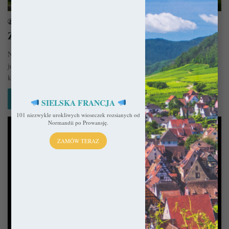
sekulada
29 lipca 2021
Zamek w Reszlu – Na krańcu Warmii
Należący do biskupów warmińskich XIV-wieczny zamek w Reszlu to
jedna z najbardziej rozpoznawalnych rezydencji Wieków Średnich w
kraju. Wszystko to…
Czytaj więcej »
SIELSKA FRANCJA
101 niezwykle urokliwych wioseczek rozsianych od
Normandii po Prowansję.
ZAMÓW TERAZ
Kościoły