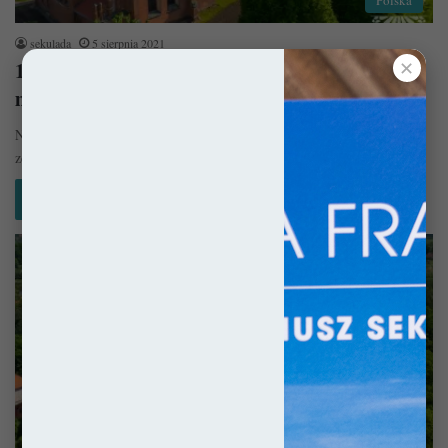
sekulada
5 sierpnia 2021
10 miejsc na Warmii i Mazurach, których
✕
mogliście nie znać!
Na Warmii i Mazurach odnaleźć można setki pięknych miejsc o których,
zdaje się, świat wciąż nie ma jeszcze pojęcia. Większość…
Czytaj więcej »
Zamki i Pałace