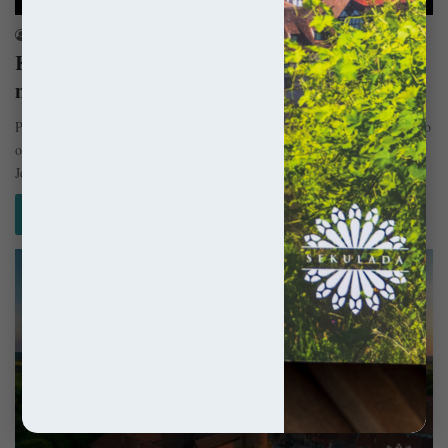
sekulada
25 lipca 2021
Kościół w Reszlu – Pod rozgwieżdżonym
nieboskłonem
Poświęcony świętym Apostołom Piotrowi i Pawłowi kościół w Reszlu, to
obok zamku biskupów warmińskich, najważniejszy zabytek tego miasta.
Jego historia…
Czytaj więcej »