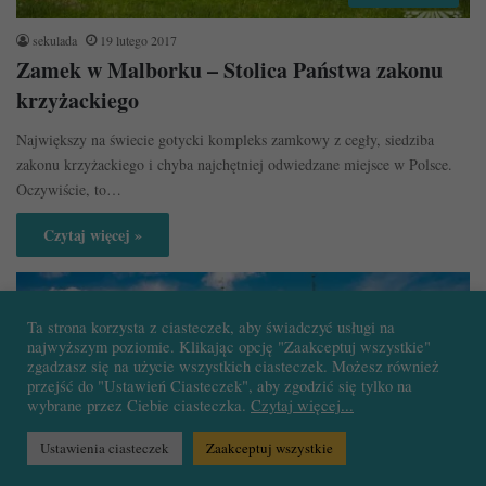
sekulada
19 lutego 2017
Zamek w Malborku – Stolica Państwa zakonu
krzyżackiego
Największy na świecie gotycki kompleks zamkowy z cegły, siedziba
zakonu krzyżackiego i chyba najchętniej odwiedzane miejsce w Polsce.
Oczywiście, to…
Czytaj więcej »
Ta strona korzysta z ciasteczek, aby świadczyć usługi na
najwyższym poziomie. Klikając opcję "Zaakceptuj wszystkie"
zgadzasz się na użycie wszystkich ciasteczek. Możesz również
przejść do "Ustawień Ciasteczek", aby zgodzić się tylko na
wybrane przez Ciebie ciasteczka.
Czytaj więcej...
Ustawienia ciasteczek
Zaakceptuj wszystkie