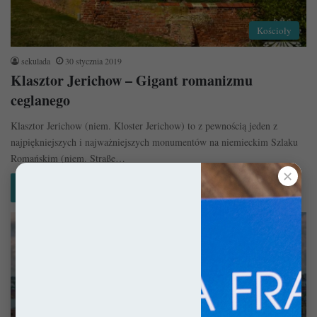
Kościoły
sekulada
30 stycznia 2019
Klasztor Jerichow – Gigant romanizmu
ceglanego
Klasztor Jerichow (niem. Kloster Jerichow) to z pewnością jeden z
najpiękniejszych i najważniejszych monumentów na niemieckim Szlaku
Romańskim (niem. Straße…
✕
Czytaj więcej »