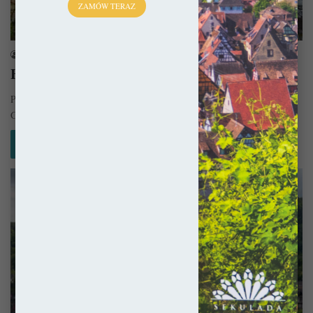
ZAMÓW TERAZ
Niemcy
sekulada
29 kwietnia 2016
Hildesheim – Nieodkryty ląd
Po raz kolejny wybrałem się do miejsca o którym nikt nigdy nie słyszał.
Gdzie to jest? A to w ogóle…
Czytaj więcej »