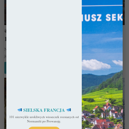
Niemcy
sekulada
17 lipca 2016
10 miast w Niemczech, które pokochacie!
Nie będzie to kolejna lista 10 miejsc, które musicie zobaczyć, bo prawda
jest taka, że nic nie musicie! Każda okazja…
Czytaj więcej »
SIELSKA FRANCJA
101 niezwykle urokliwych wioseczek rozsianych od
Normandii po Prowansję.