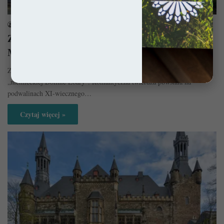
Zamki i Pałace
sekulada
13 lipca 2015
Zamek Cochem – Romantyczna twierdza nad
Mozelą
Zamek Cochem to jedna z zapierających dech w piersi budowli w
„niemieckiej Dolinie Loary”. Romantyczna twierdza powstała na
podwalinach XI-wiecznego…
Czytaj więcej »