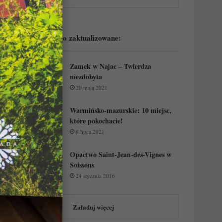
Podejrzyj ostatnio zaktualizowane:
Zamek w Najac – Twierdza
niezdobyta
20 maja 2021
Warmińsko-mazurskie: 10 miejsc,
które pokochacie!
8 lipca 2021
Opactwo Saint-Jean-des-Vignes w
Soissons
24 stycznia 2016
Załaduj więcej