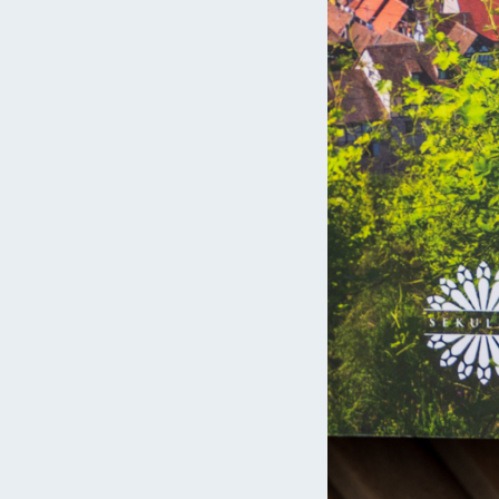
Czytaj więcej »
ja
sekulada
27 marca 2019
Katedra w Bourges – Prosta i złożona
Katedra w Bourges pod wezwaniem św. Szczepana (fr.
Cathédrale Saint-Étienne de Bourges) zostaław zniesiona na
przełomie XII i XIII wieku. Trwająca nieco…
Czytaj więcej »
ry
sekulada
12 września 2018
10 gotyckich katedr Francji w cieniu
paryskiej Notre-Dame
Większość ludzi kojarzy gotyk z majestatycznymi katedrami