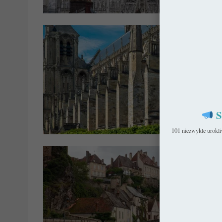
Got
S
Franc
101 niezwykle urokl