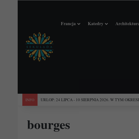
Francja
Katedry
Architektur
"Święta Francja". Przewodnik po 101 średniowiecznych koś
INFO
bourges