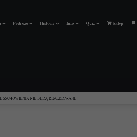
a
Podróże
Historie
Info
Quiz
Sklep
ciołach Francji.