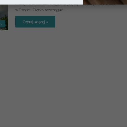
Francji, a konkretnie z tą jedną, jedyną – katedrą Notre-Dame
w Paryżu. Ciężko rozstrzygać…
Czytaj więcej »
ry