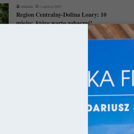
sekulada
1 czerwca 2023
Region Centralny-Dolina Loary: 10
miejsc, które warto zobaczyć!
Ponieważ dzisiejsza Francja w rzeczywistości składa się z
dziesiątek księstw / królestw czy krain historycznych, jej
dziedzictwo kulturowe jest niezwykle…
Czytaj więcej »
ja
sekulada
28 października 2020
10 najpiękniejszych katedr we Francji
Katedra gotycka wzniesiona została na chwałę Stwórcy. Jej
strzelista bryła z przepełnionym światłem wnętrzem miała być
namacalnym łącznikiem między Nim,…
Czytaj więcej »