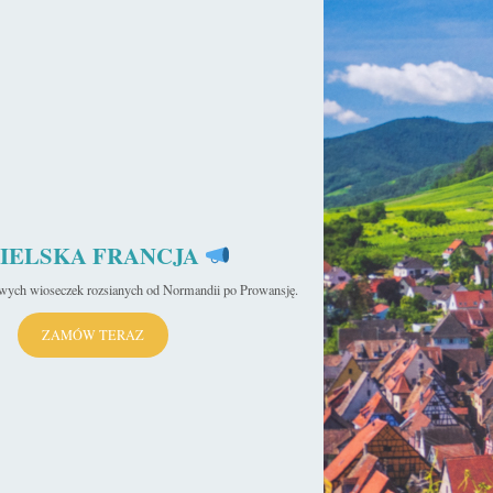
yk
sekulada
24 lipca 2019
Bourges – Miasto pod znakiem Serca
Bourges to niewielkie miasteczko położone w centrum Francji,
trzecie pod względem wielkości w prowincji Berry. W swej
historii stanowiło nie…
Czytaj więcej »
IELSKA FRANCJA
ja
iwych wioseczek rozsianych od Normandii po Prowansję.
ZAMÓW TERAZ
sekulada
8 maja 2019
10 miast we Francji, które pokochacie!
10 miast we Francji, które pokochacie to subiektywny zbiór,
mający zachęcić Was do odkrywania niepopularnych zakątków
kolebki gotyku. Znalazły się…