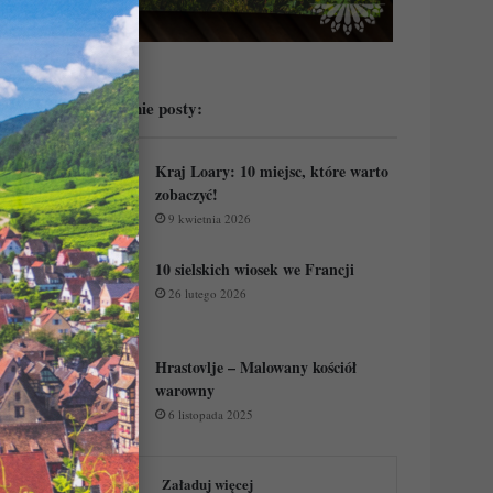
Przeczytaj ostatnie posty:
Kraj Loary: 10 miejsc, które warto
zobaczyć!
9 kwietnia 2026
10 sielskich wiosek we Francji
26 lutego 2026
Hrastovlje – Malowany kościół
warowny
6 listopada 2025
Załaduj więcej