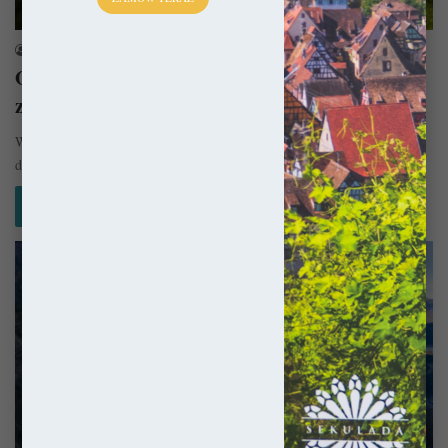
Francja
sekulada
9 czerwca 2022
Owernia-Rodan-Alpy: 10 miejsc, które warto
zobaczyć!
W związku z tym, że dzisiejsza Francja w rzeczywistości składa się z
dziesiątek księstw / królestw czy krain historycznych, jej…
Czytaj więcej »