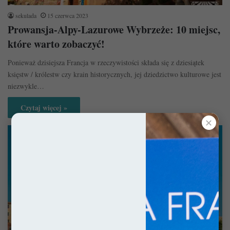
sekulada
15 czerwca 2023
Prowansja-Alpy-Lazurowe Wybrzeże: 10 miejsc,
które warto zobaczyć!
Ponieważ dzisiejsza Francja w rzeczywistości składa się z dziesiątek
księstw / królestw czy krain historycznych, jej dziedzictwo kulturowe jest
niezwykle…
Czytaj więcej »
✕