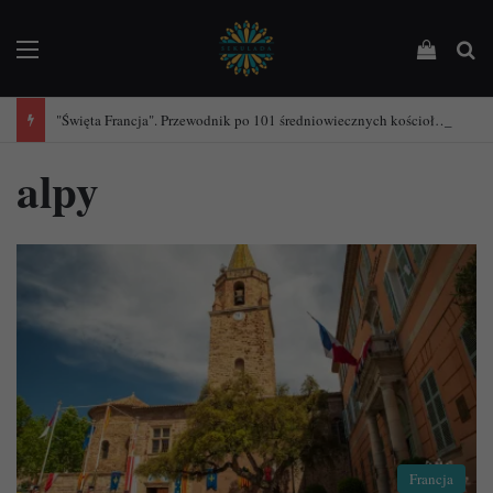
Menu
Podejrz
Sz
"Święta Francja". Przewodnik po 101 średniowiecznych kościołach Francji.
alpy
Francja