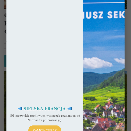
Planer Podróży
sekulada
28 lipca 2022
Południowa Francja – Samochodem po Owernii,
Oksytanii i Lazurowym Wybrzeżu
Południowa Francja ma w sobie to coś, dla czego ściągają tu miliony
turystów rocznie. Zapewne chodzi o słońce i morze,…
Czytaj więcej »
SIELSKA FRANCJA
101 niezwykle urokliwych wioseczek rozsianych od
Normandii po Prowansję.
ZAMÓW TERAZ