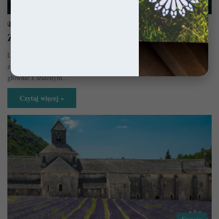
Zamki i Pałace
sekulada
16 grudnia 2021
Zamek Neuschwanstein – Książę Mgły
Leżący w Alpach Bawarskich zamek Neuschwanstein to najbardziej
znany niemiecki zamek na świecie. XIX-wieczna budowla kojarzona jest
głównie z szalonym…
Czytaj więcej »
Francja