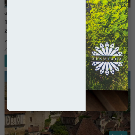
Zamki i Pałace
sekulada
3 lutego 2022
10 zamków we Francji, których mogliście nie
znać!
W wiekach X i XI mapa Europy pokryła się gęstą siecią zamków, które
początkowo służyć miały obronie danego terytorium przed…
Czytaj więcej »