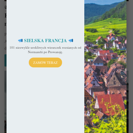
sekulada
17 lutego 2022
Kościół w Aubeterre-sur-Dronne – Podziemny
monolit
Położone około 50 kilometrów na zachód od Périgueux miasteczko
SIELSKA FRANCJA
Aubeterre-sur-Dronne znane jest w świecie z pięknego położenia oraz
dwóch romańskich…
101 niezwykle urokliwych wioseczek rozsianych od
Normandii po Prowansję.
Czytaj więcej »
ZAMÓW TERAZ