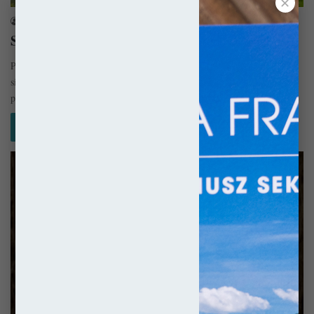
✕
sekulada
13 kwietnia 2023
Saintes – Pełen wachlarz
Położone w regionie Nowa Akwitania niewielkie miasto Saintes szczyci
się całkiem sporym wachlarzem wielowiekowych monumentów. W jego
panoramie znaleźć można…
Czytaj więcej »
Francja