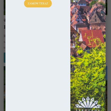
ZAMÓW TERAZ
Rumunia
sekulada
16 sierpnia 2017
Rumunia – Informacje praktyczne
Rumunia to chyba wciąż niedoceniony turystycznie kawałek świata, a
szkoda bo zdaje się oferować nieskończony wachlarz atrakcji, które
urzekną każdego.…
Czytaj więcej »