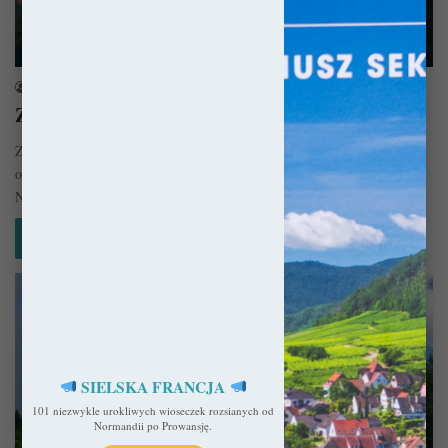
Rumunia
sekulada
23 czerwca 2022
Zamek w Râșnov – Chłopska twierdza
Zamek w Rasnov, jak wiele kościołów warownych w regionie, jest
odpowiedzią skupionych wokół niego mieszkańców na najazdy wroga.
Nie jest…
Czytaj więcej »
SIELSKA FRANCJA
101 niezwykle urokliwych wioseczek rozsianych od
Normandii po Prowansję.