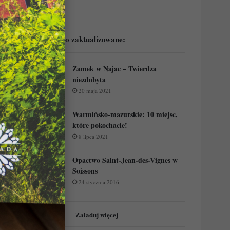
Podejrzyj ostatnio zaktualizowane:
Zamek w Najac – Twierdza
niezdobyta
20 maja 2021
Warmińsko-mazurskie: 10 miejsc,
które pokochacie!
8 lipca 2021
Opactwo Saint-Jean-des-Vignes w
Soissons
24 stycznia 2016
Załaduj więcej