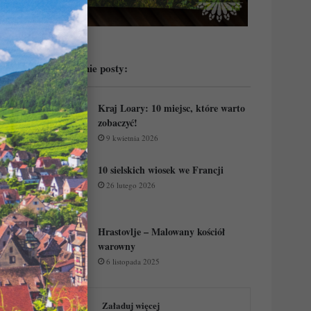
Przeczytaj ostatnie posty:
Kraj Loary: 10 miejsc, które warto
zobaczyć!
9 kwietnia 2026
10 sielskich wiosek we Francji
26 lutego 2026
Hrastovlje – Malowany kościół
warowny
6 listopada 2025
Załaduj więcej