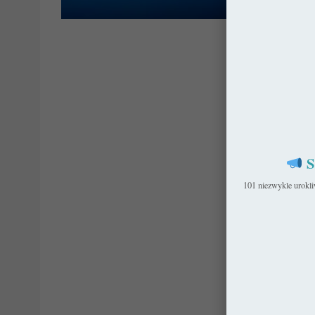
Pols
S
101 niezwykle urokl