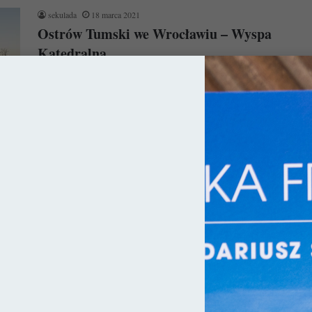
sekulada
18 marca 2021
Ostrów Tumski we Wrocławiu – Wyspa
Katedralna
Ostrów Tumski we Wrocławiu to jedno z najchętniej
odwiedzanych miejsc w stolicy Dolnego Śląska i z pewnością
jedno z najpiękniejszych…
Czytaj więcej »
ły
sekulada
22 maja 2019
10 miejsc we Wrocławiu, które warto
zobaczyć!
Wrocław od kilku lat nazywany jest miastem krasnali i
właściwie nie ma się czemu dziwić. Krasnalomania zawładnęła
nim na dobre,…
Czytaj więcej »