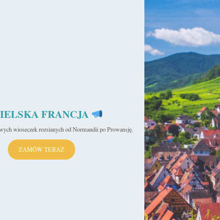
ka
IELSKA FRANCJA
iwych wioseczek rozsianych od Normandii po Prowansję.
ZAMÓW TERAZ