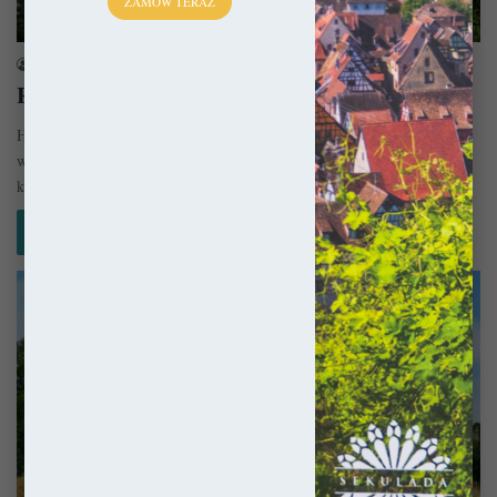
ZAMÓW TERAZ
Polska
sekulada
1 października 2015
Ruina – Romański Kościół w Inowrocławiu
Historia kościoła pod wezwaniem Najświętszej Maryi Panny sięga
wieków XII i XIII. Wówczas to w tym miejscu funkcjonował pierwszy
kościół…
Czytaj więcej »