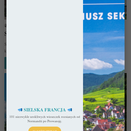
Polska
sekulada
1 stycznia 2016
Strzelno – Kościół św. Trójcy i NMP
Strzelno to jedno z tych miejsc, które jeśli z czymkolwiek już nam się
kojarzą to jest to Rotunda św. Prokopa.…
Czytaj więcej »
SIELSKA FRANCJA
101 niezwykle urokliwych wioseczek rozsianych od
Normandii po Prowansję.