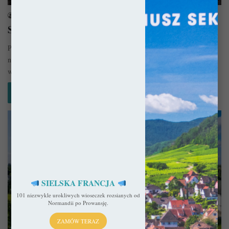
sekulada
6 czerwca 2024
Sandomierz – Niczym wehikuł czasu
Położony w historycznej Małopolsce Sandomierz jest jednym z
najstarszych i najpiękniejszych miast w kraju. Jego urokliwe uliczki
wypełniają bezcenne zabytki,…
Czytaj więcej »
SIELSKA FRANCJA
101 niezwykle urokliwych wioseczek rozsianych od
Normandii po Prowansję.
Polska
ZAMÓW TERAZ