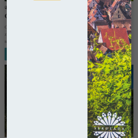
sekulada
18 maja 2023
Opactwo cystersów w Jędrzejowie
Opactwo cystersów w Jędrzejowie to najstarsze opactwo tego zakonu na
ziemiach Polski. Jego kompleks klasztorny natomiast należy do grona
najważniejszych…
Czytaj więcej »
Polska