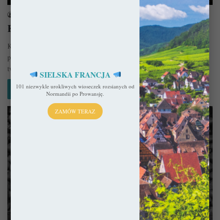
sekulada
27 maja 2015
Kutna Hora – Kraina srebra
Kutna Hora na kartach historii Kutna Hora to jedno z najlepiej
prosperujących miast średniowiecznej Europy. Można spotkać się z
twierdzeniem,…
SIELSKA FRANCJA
101 niezwykle urokliwych wioseczek rozsianych od
Czytaj więcej »
Normandii po Prowansję.
ZAMÓW TERAZ
Gotyk