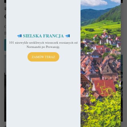
sekulada
11 grudnia 2016
Gotyk w Barcelonie
Gdybyśmy tak mieli typować styl architektoniczny z którym kojarzy się
Barcelona? Który by to był? Zapewne większość z nas wybrałaby…
SIELSKA FRANCJA
101 niezwykle urokliwych wioseczek rozsianych od
Czytaj więcej »
Normandii po Prowansję.
ZAMÓW TERAZ
Historie i legendy