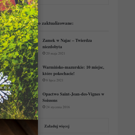
Podejrzyj ostatnio zaktualizowane:
Zamek w Najac – Twierdza
niezdobyta
20 maja 2021
Warmińsko-mazurskie: 10 miejsc,
które pokochacie!
8 lipca 2021
Opactwo Saint-Jean-des-Vignes w
Soissons
24 stycznia 2016
Załaduj więcej