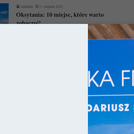
sekulada
11 sierpnia 2022
Oksytania: 10 miejsc, które warto
zobaczyć!
W związku z tym, że dzisiejsza Francja w rzeczywistości składa
się z dziesiątek księstw / królestw czy krain historycznych, jej…
Czytaj więcej »
ja
sekulada
1 kwietnia 2021
10 miasteczek we Francji, które
pokochacie!
Ilość pięknych miejsc we Francji jest wręcz zatrważająca i
chyba w każdej wiosce znajdzie się coś wartego uwagi. Oto
więc…
Czytaj więcej »