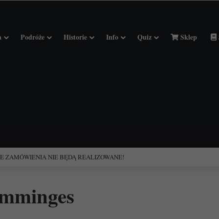
a
Podróże
Historie
Info
Quiz
Sklep
ciołach Francji.
omminges