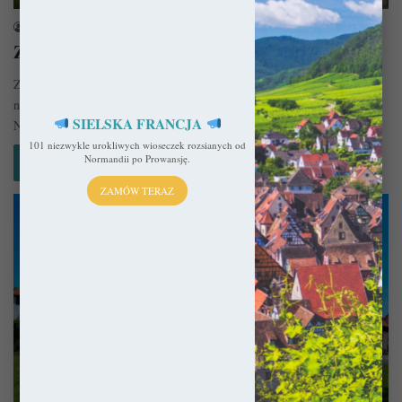
sekulada
16 lipca 2017
Zamek Sovinec w Czechach
Zamek Sovinec to dziś miejsce praktycznie wyludnione i mocno
nadszarpnięte zębem czasu. Spokojna okolica i malownicze wzgórza
SIELSKA FRANCJA
Niskiego Jesionika wprowadzają…
101 niezwykle urokliwych wioseczek rozsianych od
Normandii po Prowansję.
Czytaj więcej »
ZAMÓW TERAZ
Czechy