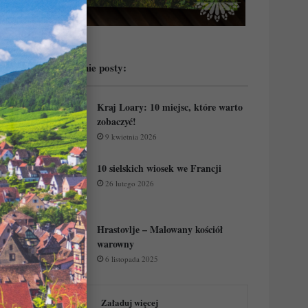
Przeczytaj ostatnie posty:
Kraj Loary: 10 miejsc, które warto
zobaczyć!
9 kwietnia 2026
10 sielskich wiosek we Francji
26 lutego 2026
Hrastovlje – Malowany kościół
warowny
6 listopada 2025
Załaduj więcej