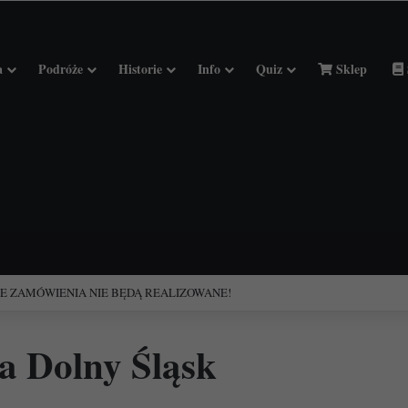
a
Podróże
Historie
Info
Quiz
Sklep
ciołach Francji.
a Dolny Śląsk