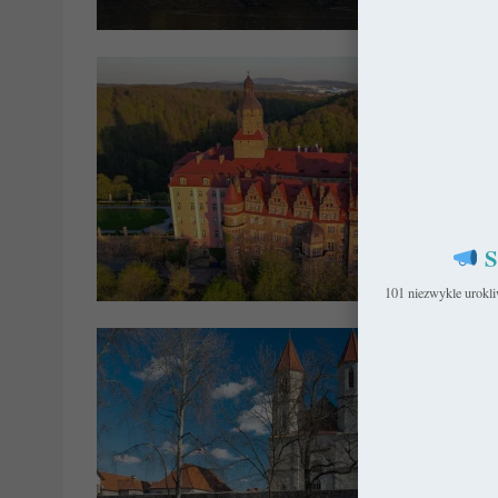
Pols
S
Pols
101 niezwykle urokl