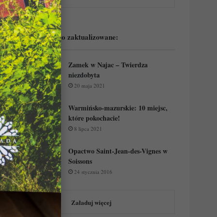
Podejrzyj ostatnio zaktualizowane:
Zamek w Najac – Twierdza
niezdobyta
20 maja 2021
Warmińsko-mazurskie: 10 miejsc,
które pokochacie!
8 lipca 2021
Opactwo Saint-Jean-des-Vignes w
Soissons
24 stycznia 2016
Załaduj więcej