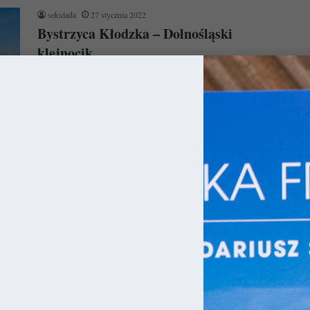
sekulada
27 stycznia 2022
Bystrzyca Kłodzka – Dolnośląski
klejnocik
Wiadomo, że Dolny Śląsk usłany jest ogromem klejnocików, ale
Bystrzyca Kłodzka zdaje się świecić na ich tle najjaśniej. I to…
Czytaj więcej »
ka
sekulada
4 listopada 2021
Dolnośląskie: 10 miejsc, które pokochacie!
Dolny Śląsk to mój drugi dom, bo choć pochodzę z Pomorza
Zachodniego, to niebawem upłynie mi połowa życia spędzona
we…
Czytaj więcej »