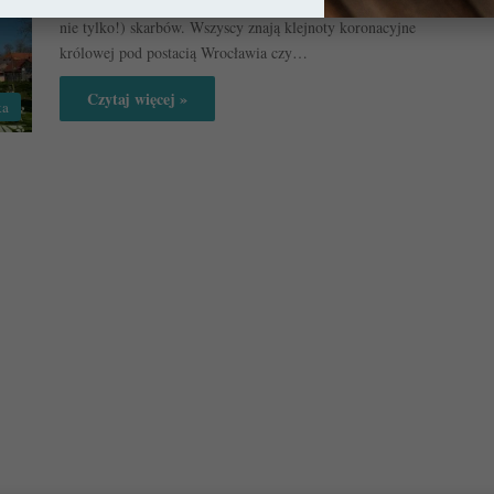
Dolny Śląsk jest niczym szkatuła pełna architektonicznych (ale
nie tylko!) skarbów. Wszyscy znają klejnoty koronacyjne
królowej pod postacią Wrocławia czy…
Czytaj więcej »
ka