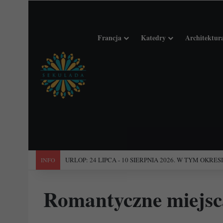
Francja
Katedry
Architektur
"Święta Francja". Przewodnik po 101 średniowiecznych koś
INFO
Romantyczne miejsc