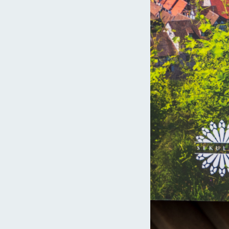
Czytaj więcej »
ka
sekulada
1 lipca 2020
Ząbkowice Śląskie. Frankenstein, historia
prawdziwa?
Ząbkowice Śląskie są niewielkim miasteczkiem położonym w
południowo-wschodniej części województwa dolnośląskiego.
Jego panorama naznaczona jest wieżami XIX-wiecznego ratusza,
wielowiekowych kościołów…
ka
Czytaj więcej »
sekulada
8 stycznia 2020
10 miejsc na Dolnym Śląsku, których
mogliście nie znać!