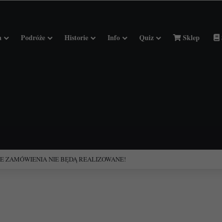
a
Podróże
Historie
Info
Quiz
Sklep
ciołach Francji.