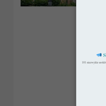
Belg
S
101 niezwykle urokl