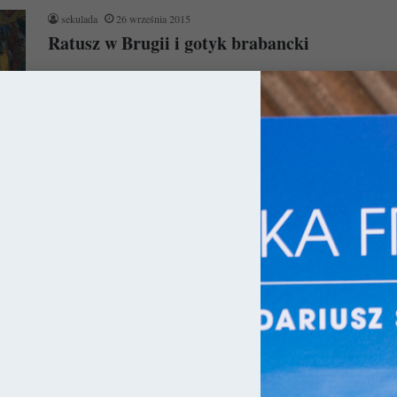
sekulada
26 września 2015
Ratusz w Brugii i gotyk brabancki
Gotyk brabancki Kraje, które zwykliśmy nazywać
Niderlandami, w epoce Wieków Średnich były dość ciekawą
enklawą. Posiadały różne języki oraz różną…
Czytaj więcej »
ia
sekulada
17 czerwca 2015
Brugia – Miasto w cegle zaklęte
Brugia na samym początku nie zrobiła na mnie dobrego
wrażenia, wręcz odwrotnie. Tłumy ludzi lgnących do głównego
placu, niczym muchy…
Czytaj więcej »