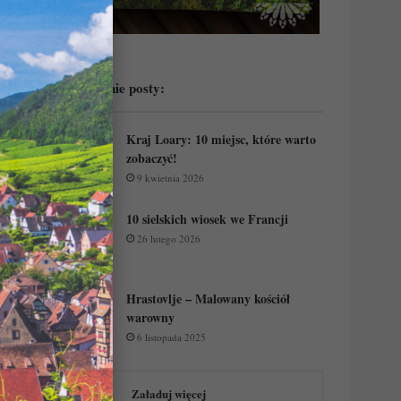
Przeczytaj ostatnie posty:
Kraj Loary: 10 miejsc, które warto
zobaczyć!
9 kwietnia 2026
10 sielskich wiosek we Francji
26 lutego 2026
Hrastovlje – Malowany kościół
warowny
6 listopada 2025
Załaduj więcej