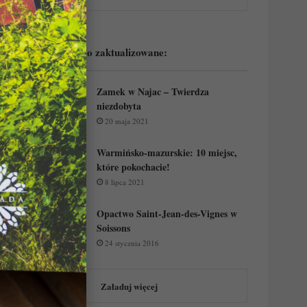
Podejrzyj ostatnio zaktualizowane:
Zamek w Najac – Twierdza
niezdobyta
20 maja 2021
Warmińsko-mazurskie: 10 miejsc,
które pokochacie!
8 lipca 2021
Opactwo Saint-Jean-des-Vignes w
Soissons
24 stycznia 2016
Załaduj więcej