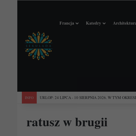
Francja
Katedry
Architektur
"Święta Francja". Przewodnik po 101 średniowiecznych koś
INFO
ratusz w brugii