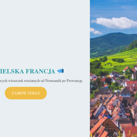
ia
IELSKA FRANCJA
iwych wioseczek rozsianych od Normandii po Prowansję.
ZAMÓW TERAZ