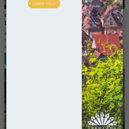
Katedry
ZAMÓW TERAZ
sekulada
13 lutego 2019
Katedra w Orleanie – Nie całkiem gotycka
Katedra w Orleanie pod wezwaniem Świętego Krzyża (fr. Cathédrale
Sainte-Croix d’Orléans) to budowla, która pomimo swego gotyckiego
wyglądu wcale nie…
Czytaj więcej »