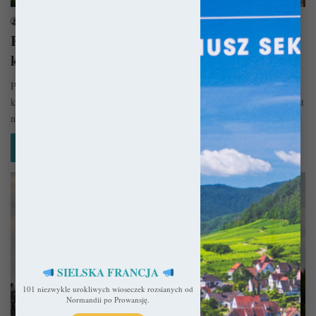
sekulada
1 czerwca 2023
Region Centralny-Dolina Loary: 10 miejsc,
które warto zobaczyć!
Ponieważ dzisiejsza Francja w rzeczywistości składa się z dziesiątek
księstw / królestw czy krain historycznych, jej dziedzictwo kulturowe jest
niezwykle…
Czytaj więcej »
SIELSKA FRANCJA
101 niezwykle urokliwych wioseczek rozsianych od
Normandii po Prowansję.